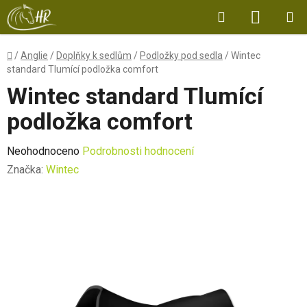
Přejít
Hledat
NÁKUP
na
obsah
KOŠÍK
Domů
/
Anglie
/
Doplňky k sedlům
/
Podložky pod sedla
/
Wintec
standard Tlumící podložka comfort
Wintec standard Tlumící
podložka comfort
Průměrné
Neohodnoceno
Podrobnosti hodnocení
hodnocení
Značka:
Wintec
produktu
je
0,0
z
5
hvězdiček.