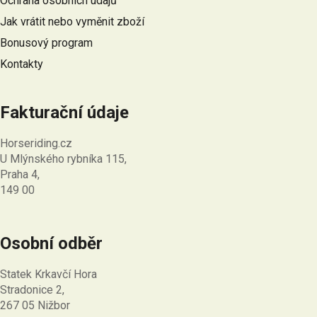
Ochrana osobních údajů
í
Jak vrátit nebo vyměnit zboží
Bonusový program
Kontakty
Fakturační údaje
Horseriding.cz
U Mlýnského rybníka 115,
Praha 4,
149 00
Osobní odběr
Statek Krkavčí Hora
Stradonice 2,
267 05 Nižbor