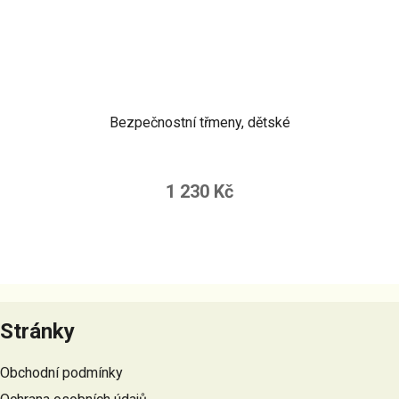
Bezpečnostní třmeny, dětské
1 230 Kč
Z
á
Stránky
p
a
Obchodní podmínky
t