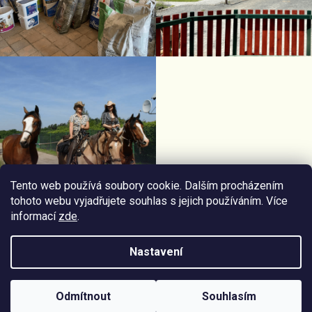
Tento web používá soubory cookie. Dalším procházením
tohoto webu vyjadřujete souhlas s jejich používáním. Více
informací
zde
.
Facebook Horseriding
Instagram Horseriding
Nastavení
Vytvořil
Štefan Mazáň
na
Shoptetu
Odmítnout
Souhlasím
Copyright 2026
Jezdecké potřeby Horseriding
. Všechna práva