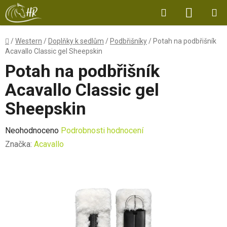
Přejít
Hledat
NÁKUP
na
obsah
KOŠÍK
Domů
/
Western
/
Doplňky k sedlům
/
Podbřišníky
/
Potah na podbřišník
Acavallo Classic gel Sheepskin
Potah na podbřišník
Acavallo Classic gel
Sheepskin
Průměrné
Neohodnoceno
Podrobnosti hodnocení
hodnocení
Značka:
Acavallo
produktu
je
0,0
z
5
hvězdiček.