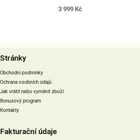
3 999 Kč
Z
á
Stránky
p
a
Obchodní podmínky
t
Ochrana osobních údajů
í
Jak vrátit nebo vyměnit zboží
Bonusový program
Kontakty
Fakturační údaje