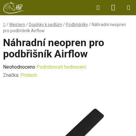
Přejít
Hledat
NÁKUP
na
obsah
KOŠÍK
Domů
/
Western
/
Doplňky k sedlům
/
Podbřišníky
/
Náhradní neopren
pro podbřišník Airflow
Náhradní neopren pro
podbřišník Airflow
Průměrné
Neohodnoceno
Podrobnosti hodnocení
hodnocení
Značka:
Protech
produktu
je
0,0
z
5
hvězdiček.