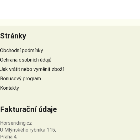
Z
á
Stránky
p
a
Obchodní podmínky
t
Ochrana osobních údajů
í
Jak vrátit nebo vyměnit zboží
Bonusový program
Kontakty
Fakturační údaje
Horseriding.cz
U Mlýnského rybníka 115,
Praha 4,