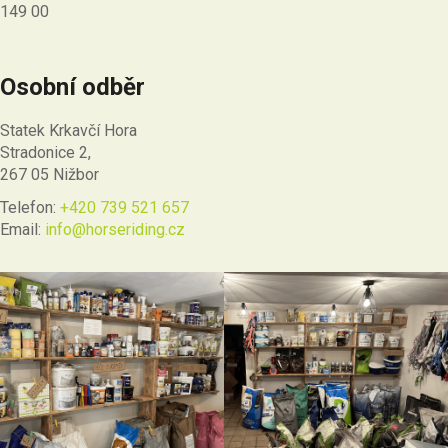
149 00
Osobní odběr
Statek Krkavčí Hora
Stradonice 2,
267 05 Nižbor
Telefon:
+420 739 521 657
Email:
info@horseriding.cz