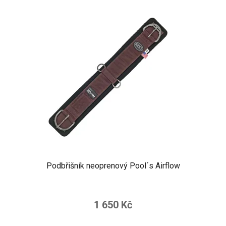
Podbřišník neoprenový Pool´s Airflow
1 650 Kč