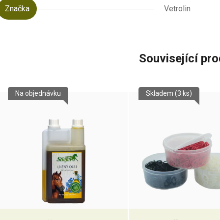
Značka
Vetrolin
Související pr
Na objednávku
Skladem
(3 ks)