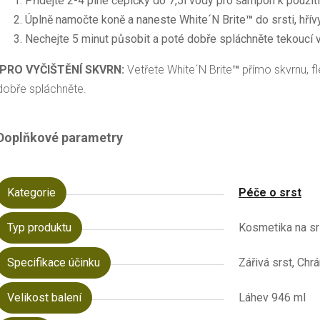
Přidejte 2-4 plné čepičky do 7,5l vody pro šampon k použití
Úplně namočte koně a naneste White´N Brite
™
do srsti, hří
Nechejte 5 minut působit a poté dobře spláchněte tekoucí 
PRO VYČIŠTĚNÍ SKVRN:
Vetřete White´N Brite
™
přímo skvrnu, f
dobře spláchněte.
Doplňkové parametry
Kategorie
Péče o srst
Typ produktu
Kosmetika na srs
Specifikace účinku
Zářivá srst, Chr
Velikost balení
Láhev 946 ml