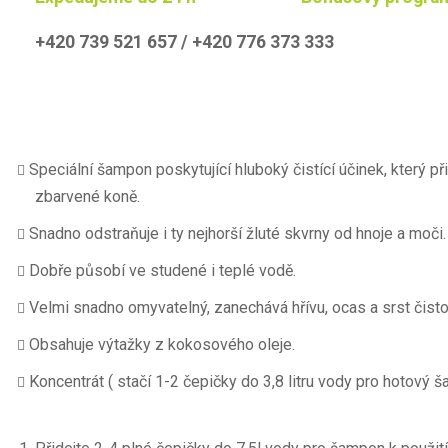
+420 739 521 657 / +420 776 373 333
Speciální šampon poskytující hluboký čistící účinek, který př
zbarvené koně.
Snadno odstraňuje i ty nejhorší žluté skvrny od hnoje a moči.
Dobře působí ve studené i teplé vodě.
Velmi snadno omyvatelný, zanechává hřívu, ocas a srst čisto
Obsahuje výtažky z kokosového oleje.
Koncentrát ( stačí 1-2 čepičky do 3,8 litru vody pro hotový 