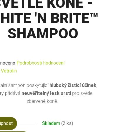
SVĚTLÉ KONĚ -
HITE 'N BRITE™
SHAMPOO
né
noceno
Podrobnosti hodnocení
ení
:
Vetrolin
u
ální šampon poskytující
hluboký čistící účinek
,
rý přidává
neuvěřitelný lesk srsti
pro světle
zbarvené koně.
ek.
upnost
Skladem
(2 ks)