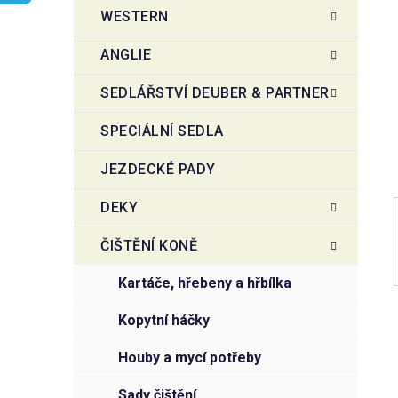
t
g
WESTERN
r
o
a
r
ANGLIE
i
n
e
n
SEDLÁŘSTVÍ DEUBER & PARTNER
í
SPECIÁLNÍ SEDLA
p
a
JEZDECKÉ PADY
n
e
DEKY
l
ČIŠTĚNÍ KONĚ
kartáče, hřebeny a hřbílka
kopytní háčky
houby a mycí potřeby
sady čištění