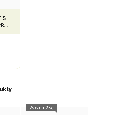
T S
PRO
Ě
GEL
ukty
Skladem
(3 ks)