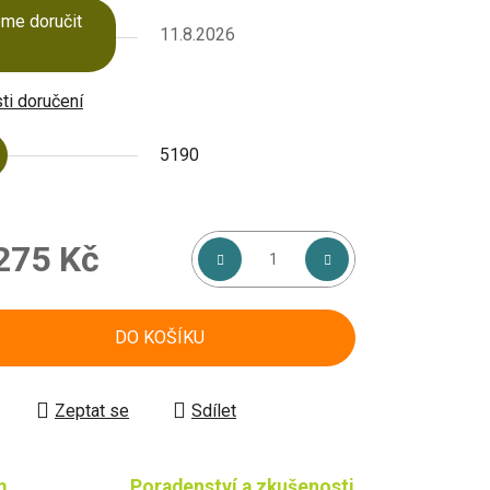
me doručit
11.8.2026
i doručení
5190
275 Kč
á cena:
DO KOŠÍKU
Zeptat se
Sdílet
m
Poradenství a zkušenosti