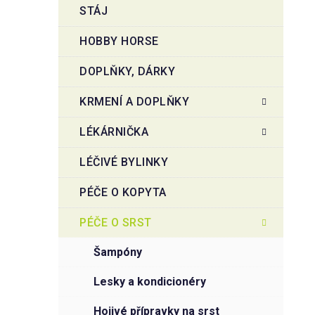
STÁJ
HOBBY HORSE
DOPLŇKY, DÁRKY
KRMENÍ A DOPLŇKY
LÉKÁRNIČKA
LÉČIVÉ BYLINKY
PÉČE O KOPYTA
PÉČE O SRST
šampóny
lesky a kondicionéry
hojivé přípravky na srst