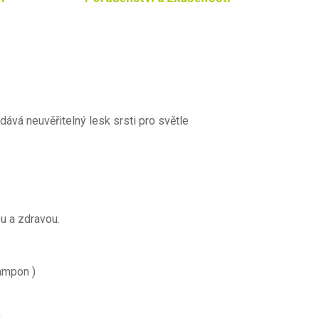
idává neuvěřitelný lesk srsti pro světle
u a zdravou.
šampon )