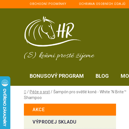
Přejít
OBCHODNÍ PODMÍNKY
OCHRANA OSOBNÍCH ÚDAJŮ
na
obsah
(S) koňmi prostě žijeme
BONUSOVÝ PROGRAM
BLOG
MO
Domů
/
Péče o srst
/
Šampón pro světlé koně - White 'N Brite™
Shampoo
P
K
Přeskočit
AKCE
a
kategorie
o
t
s
VÝPRODEJ SKLADU
e