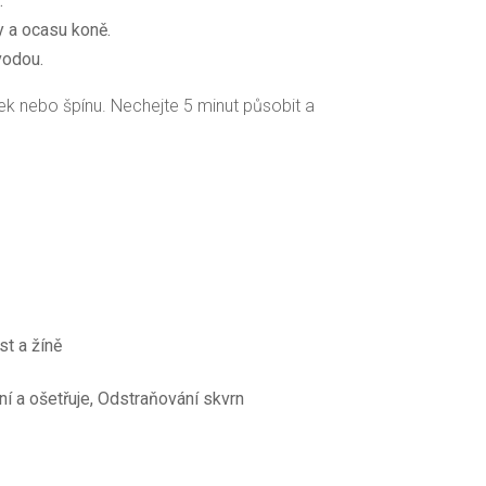
.
vy a ocasu koně.
vodou.
lek nebo špínu. Nechejte 5 minut působit a
t a žíně
ání a ošetřuje, Odstraňování skvrn