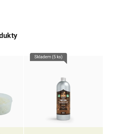
odukty
Skladem
(5 ks)