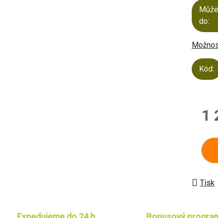
Může
do:
Možnost
Kód:
1 
Měrn
Tisk
Expedujeme do 24 h
Bonusový progra