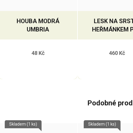
HOUBA MODRÁ
LESK NA SRS
UMBRIA
HEŘMÁNKEM 
SVĚTLÉ KON
LEOVET
48 Kč
460 Kč
POWERSTRIE
Podobné prod
Skladem
(1 ks)
Skladem
(1 ks)