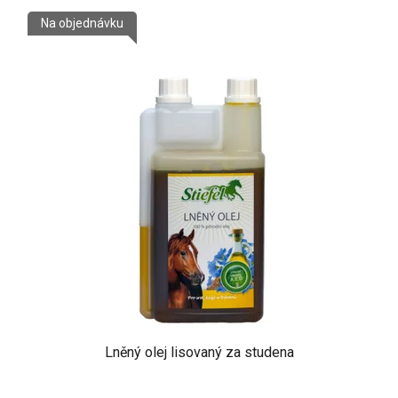
Na objednávku
Lněný olej lisovaný za studena
Průměrné