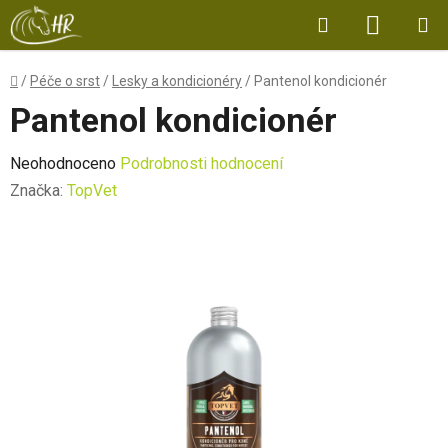
Přejít
Hledat
NÁKUP
na
obsah
KOŠÍK
Domů
/
Péče o srst
/
Lesky a kondicionéry
/
Pantenol kondicionér
Pantenol kondicionér
Průměrné
Neohodnoceno
Podrobnosti hodnocení
hodnocení
Značka:
TopVet
produktu
je
0,0
z
5
hvězdiček.