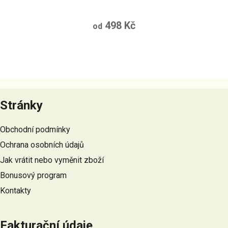
498 Kč
od
Z
á
Stránky
p
a
Obchodní podmínky
t
Ochrana osobních údajů
í
Jak vrátit nebo vyměnit zboží
Bonusový program
Kontakty
Fakturační údaje