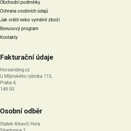
Obchodní podmínky
t
Ochrana osobních údajů
í
Jak vrátit nebo vyměnit zboží
Bonusový program
Kontakty
Fakturační údaje
Horseriding.cz
U Mlýnského rybníka 115,
Praha 4,
149 00
Osobní odběr
Statek Krkavčí Hora
Stradonice 2,