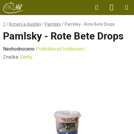
Přejít
Hledat
NÁKUP
na
obsah
KOŠÍK
Domů
/
Krmení a doplňky
/
Pamlsky
/
Pamlsky - Rote Bete Drops
Pamlsky - Rote Bete Drops
Průměrné
Neohodnoceno
Podrobnosti hodnocení
hodnocení
Značka:
Derby
produktu
je
0,0
z
5
hvězdiček.