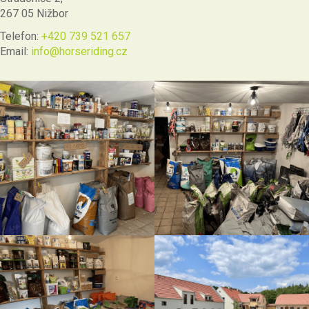
267 05 Nižbor
Telefon:
+420 739 521 657
Email:
info@horseriding.cz