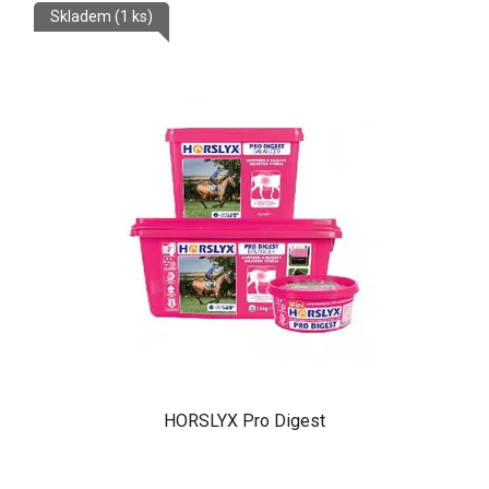
Skladem
(1 ks)
HORSLYX Pro Digest
Průměrné