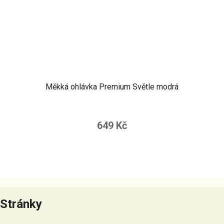
Měkká ohlávka Premium Světle modrá
649 Kč
Z
á
Stránky
p
a