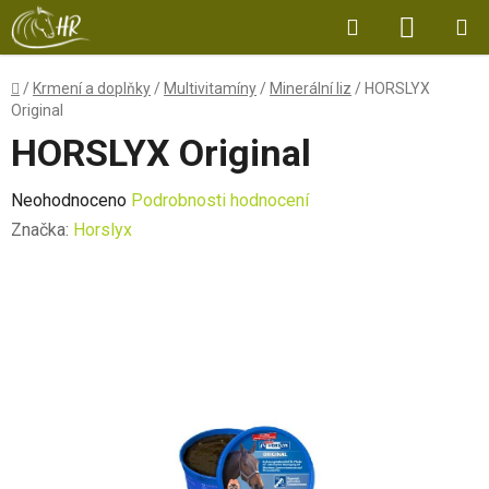
Přejít
Hledat
NÁKUP
na
obsah
KOŠÍK
Domů
/
Krmení a doplňky
/
Multivitamíny
/
Minerální liz
/
HORSLYX
Original
HORSLYX Original
Průměrné
Neohodnoceno
Podrobnosti hodnocení
hodnocení
Značka:
Horslyx
produktu
je
0,0
z
5
hvězdiček.