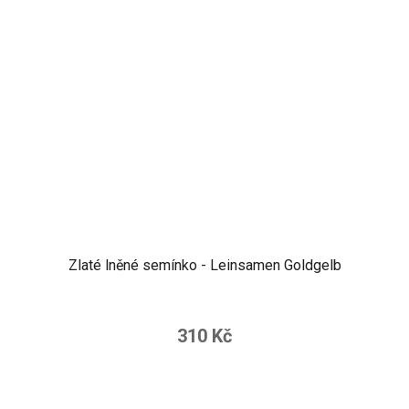
Zlaté lněné semínko - Leinsamen Goldgelb
310 Kč