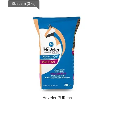
Skladem
(3 ks)
Höveler PURitan