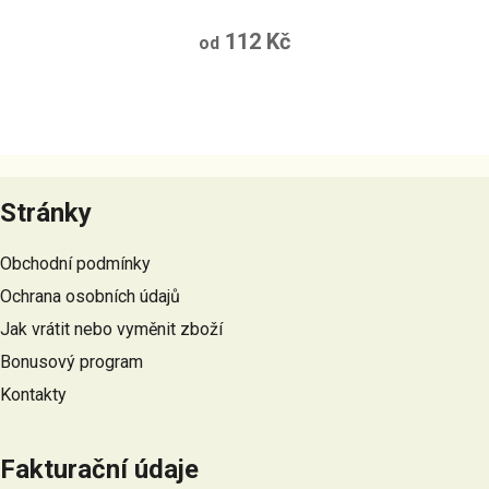
112 Kč
od
Z
á
Stránky
p
a
Obchodní podmínky
t
Ochrana osobních údajů
í
Jak vrátit nebo vyměnit zboží
Bonusový program
Kontakty
Fakturační údaje