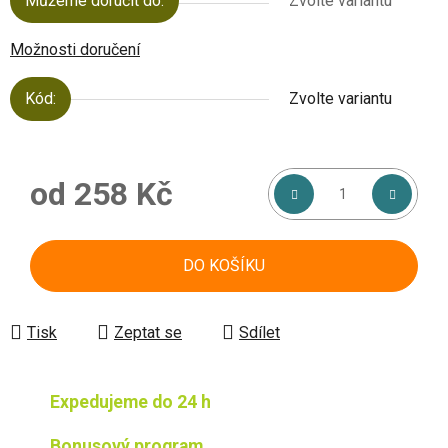
Můžeme doručit do:
Zvolte variantu
Možnosti doručení
Kód:
Zvolte variantu
od
258 Kč
Měrná cena:
DO KOŠÍKU
Tisk
Zeptat se
Sdílet
Expedujeme do 24 h
Bonusový program