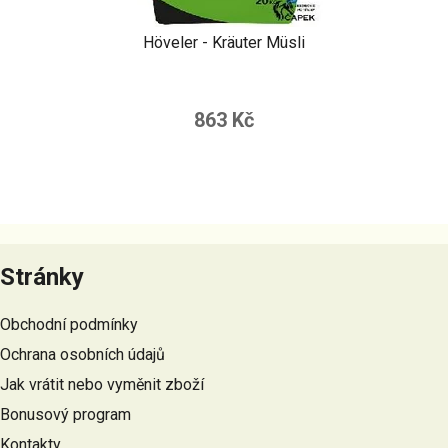
Höveler - Kräuter Müsli
863 Kč
Z
á
Stránky
p
a
Obchodní podmínky
t
Ochrana osobních údajů
í
Jak vrátit nebo vyměnit zboží
Bonusový program
Kontakty