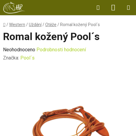
Přejít
Hledat
NÁKUP
na
obsah
KOŠÍK
Domů
/
Western
/
Uždění
/
Otěže
/
Romal kožený Pool´s
Romal kožený Pool´s
Průměrné
Neohodnoceno
Podrobnosti hodnocení
hodnocení
Značka:
Pool´s
produktu
je
0,0
z
5
hvězdiček.