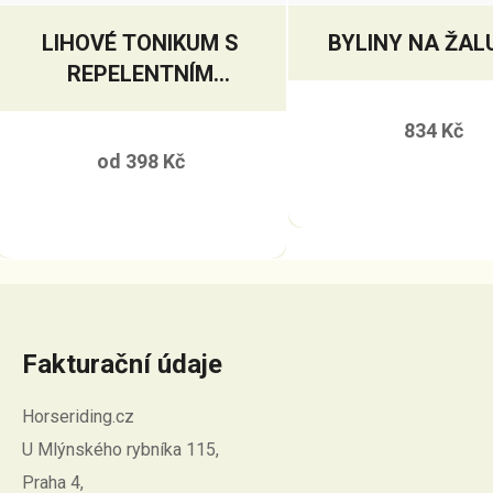
LIHOVÉ TONIKUM S
BYLINY NA ŽAL
REPELENTNÍM
ÚČINKEM
834 Kč
od
398 Kč
Fakturační údaje
Horseriding.cz
U Mlýnského rybníka 115,
Praha 4,