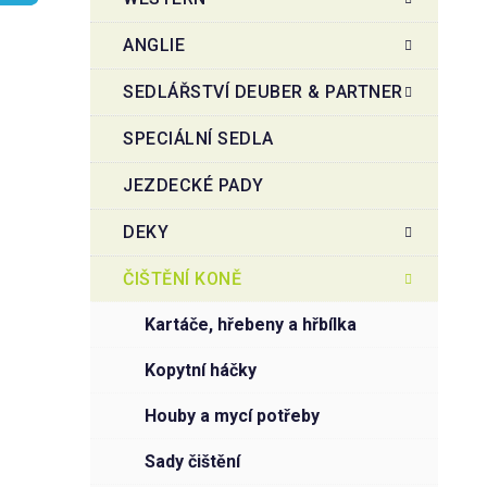
r
o
a
r
ANGLIE
i
n
e
n
SEDLÁŘSTVÍ DEUBER & PARTNER
í
SPECIÁLNÍ SEDLA
p
a
JEZDECKÉ PADY
n
e
DEKY
l
ČIŠTĚNÍ KONĚ
kartáče, hřebeny a hřbílka
kopytní háčky
houby a mycí potřeby
sady čištění