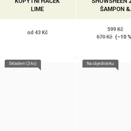
KOPYTNÍ HÁČEK
SHOWSHEEN 
LIME
ŠAMPON &
KONDICIONÉ
599 Kč
od
43 Kč
670 Kč
(–10 
Skladem
(3 ks)
Na objednávku