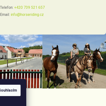
Telefon:
+420 739 521 657
Email:
info@horseriding.cz
Souhlasím