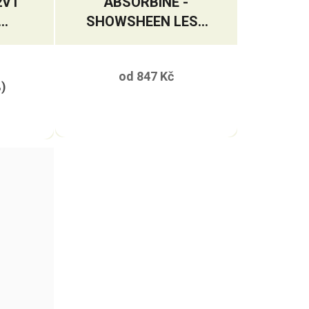
2V1
ABSORBINE -
SHOWSHEEN LESK
R
A ROZČESÁVAČ
od
847 Kč
%)