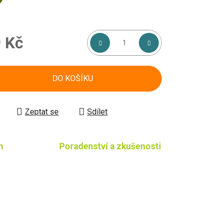
 Kč
á cena:
DO KOŠÍKU
Zeptat se
Sdílet
m
Poradenství a zkušenosti