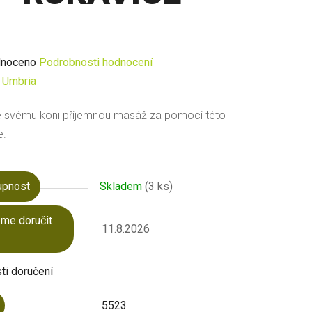
né
noceno
Podrobnosti hodnocení
ení
:
Umbria
u
e svému koni příjemnou masáž za pomocí této
e.
upnost
Skladem
(3 ks)
ek.
me doručit
11.8.2026
i doručení
5523