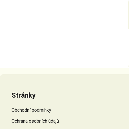
Z
á
p
Stránky
a
t
Obchodní podmínky
í
Ochrana osobních údajů