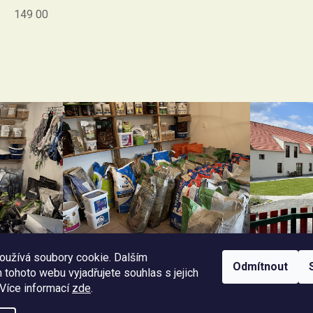
149 00
oužívá soubory cookie. Dalším
Odmítnout
tohoto webu vyjadřujete souhlas s jejich
 Více informací
zde
.
Facebook Horseriding
Instagram Horseriding