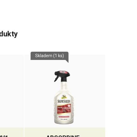
odukty
Skladem
(1 ks)