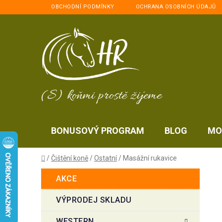
Přejít
OBCHODNÍ PODMÍNKY
OCHRANA OSOBNÍCH ÚDAJŮ
na
obsah
(S) koňmi prostě žijeme
BONUSOVÝ PROGRAM
BLOG
MO
Domů
/
Čištění koně
/
Ostatní
/
Masážní rukavice
P
K
Přeskočit
AKCE
a
kategorie
o
t
s
VÝPRODEJ SKLADU
e
t
g
WESTERN