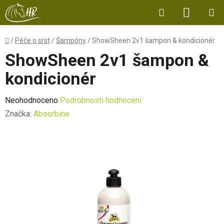
Přejít
Hledat
NÁKUP
na
obsah
KOŠÍK
Domů
/
Péče o srst
/
Šampóny
/
ShowSheen 2v1 šampon & kondicionér
ShowSheen 2v1 šampon &
kondicionér
Průměrné
Neohodnoceno
Podrobnosti hodnocení
hodnocení
Značka:
Absorbine
produktu
je
0,0
z
5
hvězdiček.