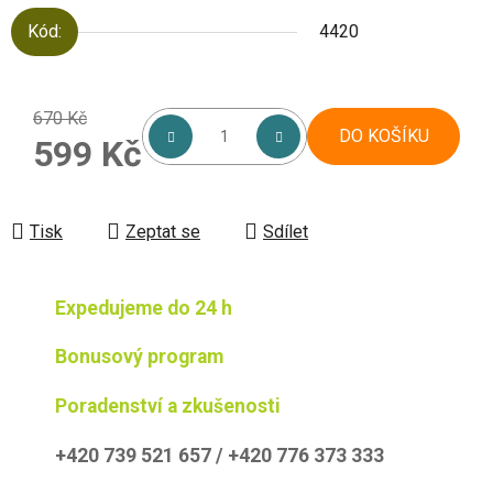
Kód:
4420
670 Kč
DO KOŠÍKU
599 Kč
Měrná cena:
Tisk
Zeptat se
Sdílet
Expedujeme do 24 h
Bonusový program
Poradenství a zkušenosti
+420 739 521 657 / +420 776 373 333