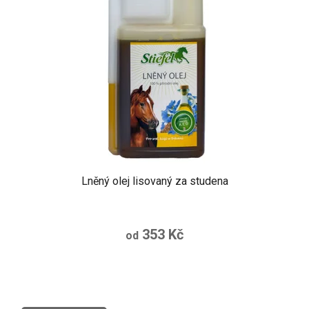
Lněný olej lisovaný za studena
Průměrné
hodnocení
353 Kč
od
produktu
je
5,0
z