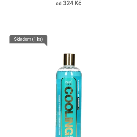
324 Kč
od
Skladem
(1 ks)