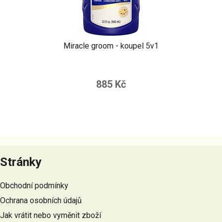
Miracle groom - koupel 5v1
885 Kč
Z
á
Stránky
p
a
Obchodní podmínky
t
Ochrana osobních údajů
í
Jak vrátit nebo vyměnit zboží