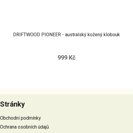
DRIFTWOOD PIONEER - australský kožený klobouk
999 Kč
Z
á
Stránky
p
a
Obchodní podmínky
t
Ochrana osobních údajů
í