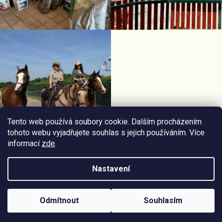
Tento web používá soubory cookie. Dalším procházením
tohoto webu vyjadřujete souhlas s jejich používáním. Více
informací
zde
.
Facebook Horseriding
Instagram Horseriding
Nastavení
Vytvořil
Štefan Mazáň
na
Shoptetu
Odmítnout
Souhlasím
Copyright 2026
Jezdecké potřeby Horseriding
. Všechna práva
vyhrazena.
Upravit nastavení cookies