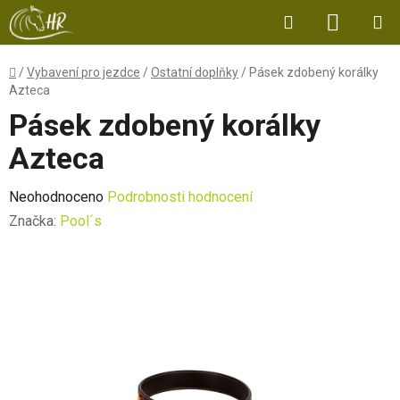
Přejít
Hledat
NÁKUP
na
obsah
KOŠÍK
Domů
/
Vybavení pro jezdce
/
Ostatní doplňky
/
Pásek zdobený korálky
Azteca
Pásek zdobený korálky
Azteca
Průměrné
Neohodnoceno
Podrobnosti hodnocení
hodnocení
Značka:
Pool´s
produktu
je
0,0
z
5
hvězdiček.