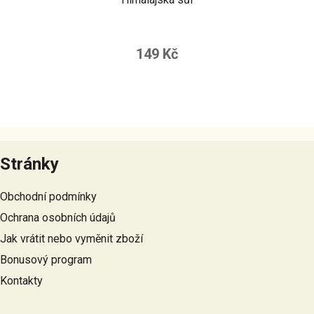
149 Kč
Z
á
Stránky
p
a
Obchodní podmínky
t
Ochrana osobních údajů
í
Jak vrátit nebo vyměnit zboží
Bonusový program
Kontakty