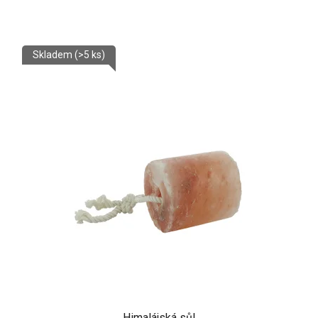
Skladem
(>5 ks)
Himalájská sůl