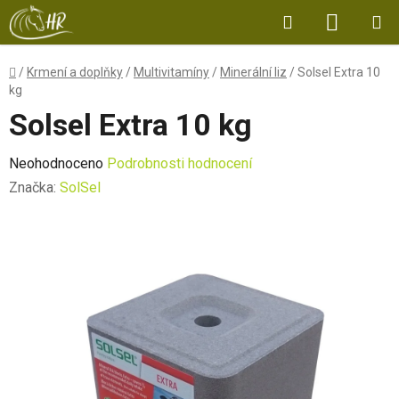
Přejít
Hledat
NÁKUP
na
obsah
KOŠÍK
Domů
/
Krmení a doplňky
/
Multivitamíny
/
Minerální liz
/
Solsel Extra 10
kg
Solsel Extra 10 kg
Průměrné
Neohodnoceno
Podrobnosti hodnocení
hodnocení
Značka:
SolSel
produktu
je
0,0
z
5
hvězdiček.