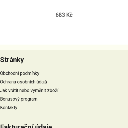
683 Kč
Z
á
Stránky
p
a
Obchodní podmínky
t
Ochrana osobních údajů
í
Jak vrátit nebo vyměnit zboží
Bonusový program
Kontakty
Fakturační údaje