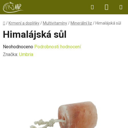
Přejít
Hledat
NÁKUP
na
obsah
KOŠÍK
Domů
/
Krmení a doplňky
/
Multivitamíny
/
Minerální liz
/
Himalájská sůl
Himalájská sůl
Průměrné
Neohodnoceno
Podrobnosti hodnocení
hodnocení
Značka:
Umbria
produktu
je
0,0
z
5
hvězdiček.