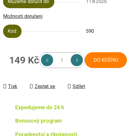
Můžeme doručit do:
11.8.2026
Možnosti doručení
Kód:
590
149 Kč
DO KOŠÍKU
Měrná cena:
Tisk
Zeptat se
Sdílet
Expedujeme do 24 h
Bonusový program
Poradenství a zkušenosti