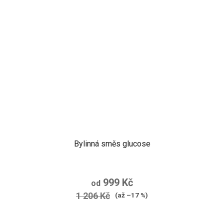
Bylinná směs glucose
999 Kč
od
1 206 Kč
(až –17 %)