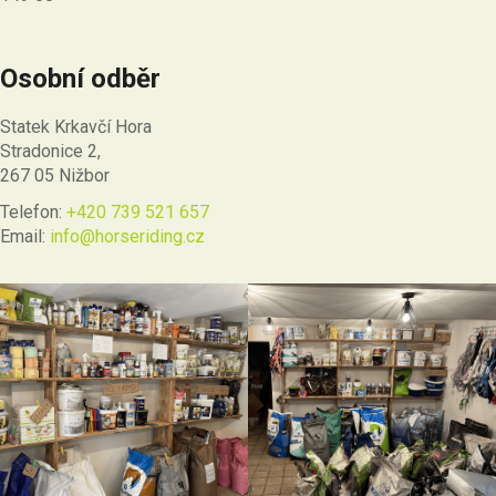
Osobní odběr
Statek Krkavčí Hora
Stradonice 2,
267 05 Nižbor
Telefon:
+420 739 521 657
Email:
info@horseriding.cz