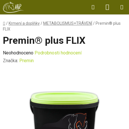
Přejít
Hledat
NÁKUP
na
obsah
KOŠÍK
Domů
/
Krmení a doplňky
/
METABOLISMUS+TRÁVENÍ
/
Premin® plus
FLIX
Premin® plus FLIX
Průměrné
Neohodnoceno
Podrobnosti hodnocení
hodnocení
Značka:
Premin
produktu
je
0,0
z
5
hvězdiček.