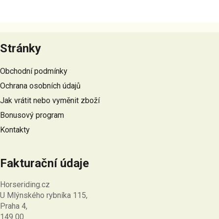
Z
á
Stránky
p
a
Obchodní podmínky
t
Ochrana osobních údajů
í
Jak vrátit nebo vyměnit zboží
Bonusový program
Kontakty
Fakturační údaje
Horseriding.cz
U Mlýnského rybníka 115,
Praha 4,
149 00