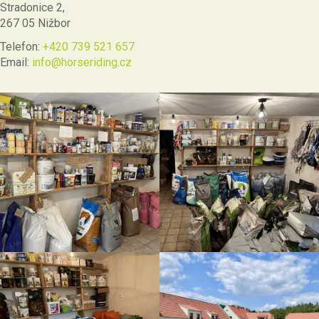
Stradonice 2,
267 05 Nižbor
Telefon:
+420 739 521 657
Email:
info@horseriding.cz