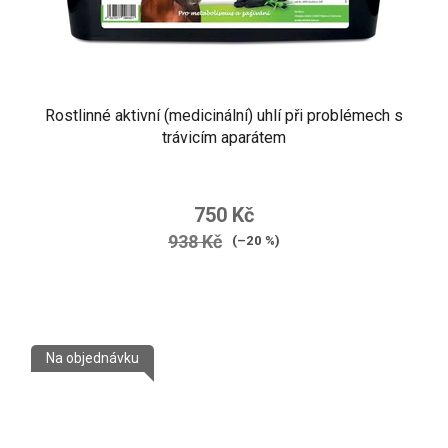
Rostlinné aktivní (medicinální) uhlí při problémech s
trávicím aparátem
750 Kč
938 Kč
(–20 %)
Na objednávku