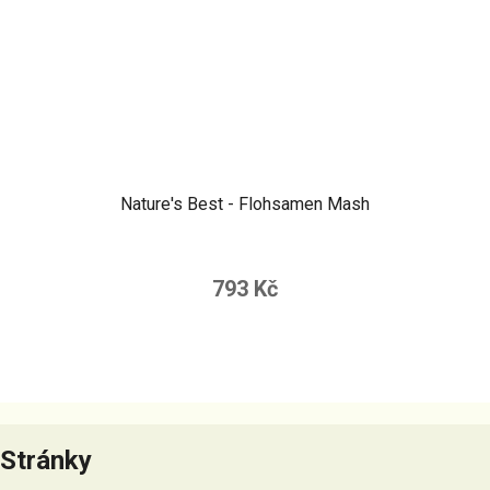
Nature's Best - Flohsamen Mash
793 Kč
Z
á
Stránky
p