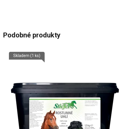
5,0
z
5
hvězdiček.
Podobné produkty
Skladem
(1 ks)