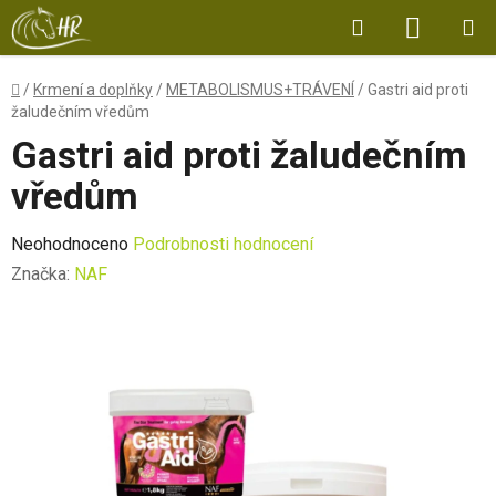
Přejít
Hledat
NÁKUP
na
obsah
KOŠÍK
Domů
/
Krmení a doplňky
/
METABOLISMUS+TRÁVENÍ
/
Gastri aid proti
žaludečním vředům
Gastri aid proti žaludečním
vředům
Průměrné
Neohodnoceno
Podrobnosti hodnocení
hodnocení
Značka:
NAF
produktu
je
0,0
z
5
hvězdiček.