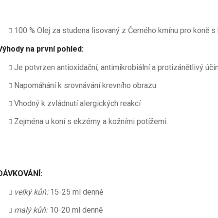
100 % Olej za studena lisovaný z Černého kmínu pro koně s 
Výhody na první pohled:
Je potvrzen antioxidační, antimikrobiální a protizánětlivý úči
Napomáhání k srovnávání krevního obrazu
Vhodný k zvládnutí alergických reakcí
Zejména u koní s ekzémy a kožními potížemi.
DÁVKOVÁNÍ:
velký kůň:
15-25 ml denně
malý kůň:
10-20 ml denně