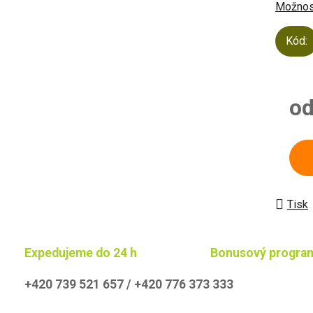
Možnost
Kód:
o
Měrn
Tisk
Expedujeme do 24 h
Bonusový progra
+420 739 521 657 / +420 776 373 333