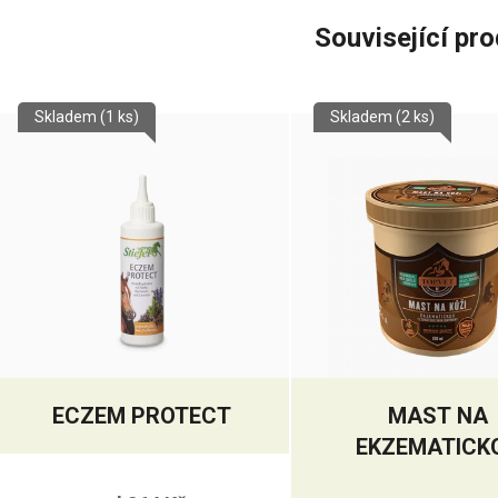
Související pr
Skladem
(1 ks)
Skladem
(2 ks)
ECZEM PROTECT
MAST NA
EKZEMATICK
KŮŽI