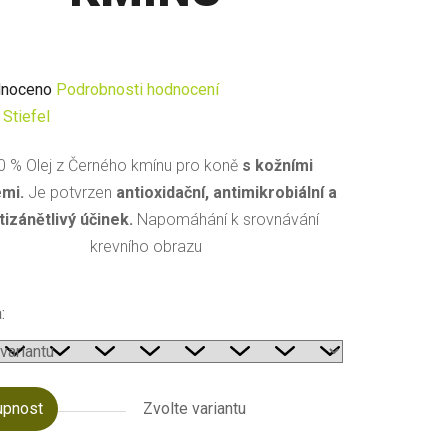
né
noceno
Podrobnosti hodnocení
ení
:
Stiefel
u
0 % Olej z Černého kmínu pro koně
s kožními
emi.
Je potvrzen
antioxidační, antimikrobiální a
tizánětlivý účinek.
Napomáhání k srovnávání
krevního obrazu
ek.
:
upnost
Zvolte variantu