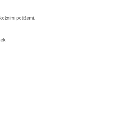
kožními potížemi.
nek.