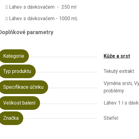
Láhev s dávkovačem - 250 ml
Láhev s dávkovačem - 1000 ml,
Doplňkové parametry
Kategorie
Kůže a srst
Typ produktu
Tekutý extrakt
Výměna srsti, Vy
Specifikace účinku
problémy
Velikost balení
Láhev 1 l s dá
Značka
Stiefel