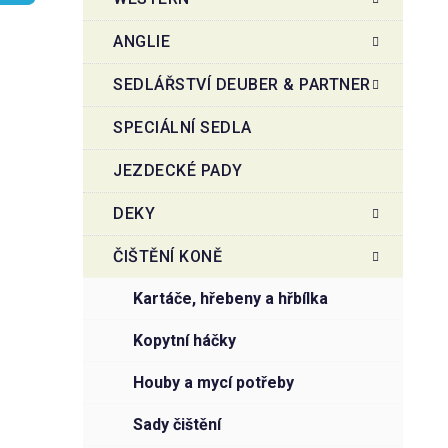
r
o
a
r
ANGLIE
i
n
e
n
SEDLÁŘSTVÍ DEUBER & PARTNER
í
SPECIÁLNÍ SEDLA
p
a
JEZDECKÉ PADY
n
e
DEKY
l
ČIŠTĚNÍ KONĚ
kartáče, hřebeny a hřbílka
kopytní háčky
houby a mycí potřeby
sady čištění