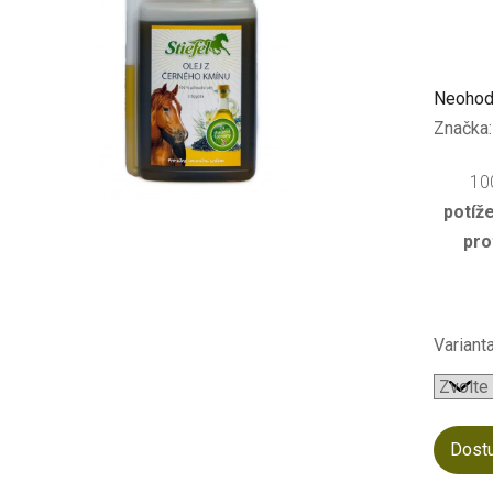
Průměr
Neohod
hodnoc
Značka
produkt
10
je
potíž
0,0
pro
z
5
hvězdič
Varianta
Dost