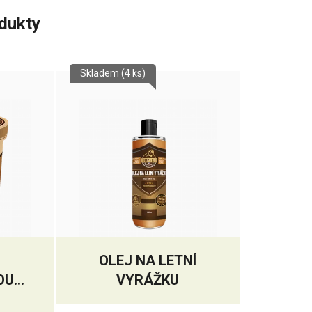
odukty
Skladem
(4 ks)
OLEJ NA LETNÍ
OU
VYRÁŽKU