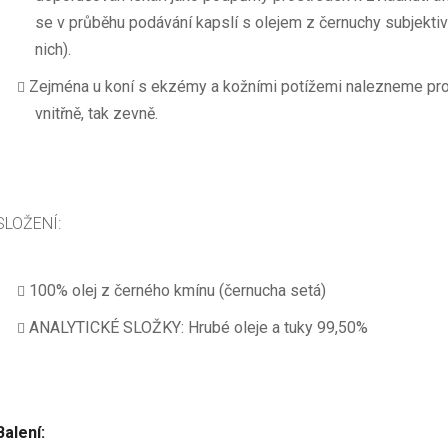
se v průběhu podávání kapslí s olejem z černuchy subjektiv
nich).
Zejména u koní s ekzémy a kožními potížemi nalezneme pro ol
vnitřně, tak zevně.
SLOŽENÍ:
100% olej z černého kmínu (černucha setá)
ANALYTICKÉ SLOŽKY: Hrubé oleje a tuky 99,50%
Balení: