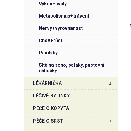
výkon+svaly
metabolismus+trávení
nervy+vyrovnanost
chov+růst
pamlsky
sítě na seno, pařáky, pastevní
náhubky
LÉKÁRNIČKA
LÉČIVÉ BYLINKY
PÉČE O KOPYTA
PÉČE O SRST