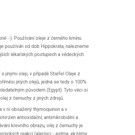
oně :-). Používání oleje z černého kmínu
je používán od dob Hippokrata, nalezneme
vějších lékařských postupech a vědeckých
 jinými oleji, v případě Stiefel Oleje z
říměsi jiných olejů, jedná se tedy o 100%
hledatelným původem (Egypt). Tyto věci si
lej z černuchy z jiných zdrojů.
 v ní obsažený thymoquinon a v
tvrzen antioxidační, antimikrobiální a
vání krevního obrazu, olej z černuchy je
ergických reakcí (alergici - astma, ekzémy