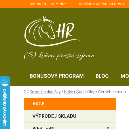
Přejít
OBCHODNÍ PODMÍNKY
OCHRANA OSOBNÍCH ÚDAJŮ
na
obsah
(S) koňmi prostě žijeme
BONUSOVÝ PROGRAM
BLOG
MO
Domů
/
Krmení a doplňky
/
Kůže+ Srst
/
Olej z Černého kmínu
P
K
Přeskočit
AKCE
a
kategorie
o
t
s
VÝPRODEJ SKLADU
e
t
g
WESTERN