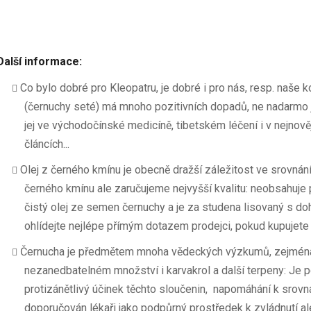
Další informace:
Co bylo dobré pro Kleopatru, je dobré i pro nás, resp. naše k
(černuchy seté) má mnoho pozitivních dopadů, ne nadarmo 
jej ve východočínské medicíně, tibetském léčení i v nejno
článcích...
Olej z černého kmínu je obecně dražší záležitost ve srovnání s
černého kmínu ale zaručujeme nejvyšší kvalitu: neobsahuje p
čistý olej ze semen černuchy a je za studena lisovaný s do
ohlídejte nejlépe přímým dotazem prodejci, pokud kupujete o
Černucha je předmětem mnoha vědeckých výzkumů, zejména
nezanedbatelném množství i karvakrol a další terpeny: Je po
protizánětlivý účinek těchto sloučenin, napomáhání k srovná
doporučován lékaři jako podpůrný prostředek k zvládnutí al