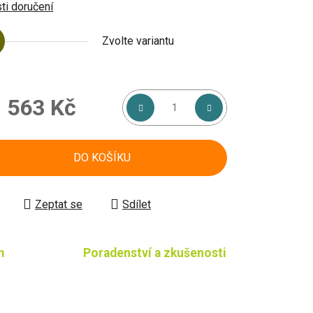
i doručení
Zvolte variantu
d
563 Kč
á cena:
DO KOŠÍKU
Zeptat se
Sdílet
m
Poradenství a zkušenosti