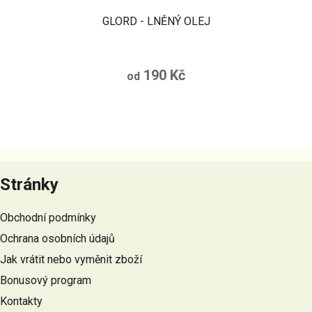
GLORD - LNĚNÝ OLEJ
190 Kč
od
Z
á
Stránky
p
a
Obchodní podmínky
t
Ochrana osobních údajů
í
Jak vrátit nebo vyměnit zboží
Bonusový program
Kontakty