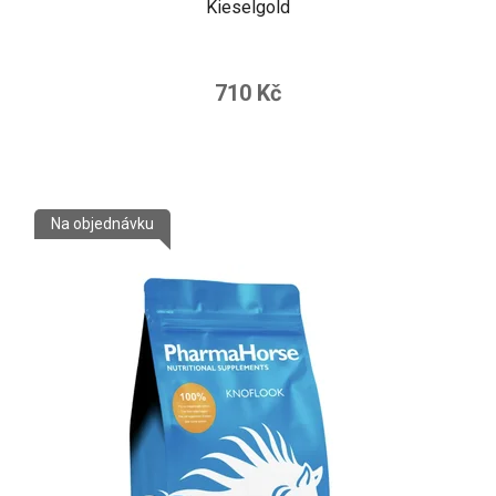
Kieselgold
710 Kč
Na objednávku