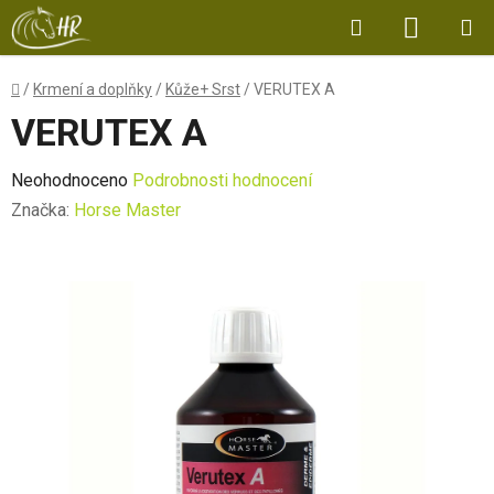
Přejít
Hledat
NÁKUP
na
obsah
KOŠÍK
Domů
/
Krmení a doplňky
/
Kůže+ Srst
/
VERUTEX A
VERUTEX A
Průměrné
Neohodnoceno
Podrobnosti hodnocení
hodnocení
Značka:
Horse Master
produktu
je
0,0
z
5
hvězdiček.