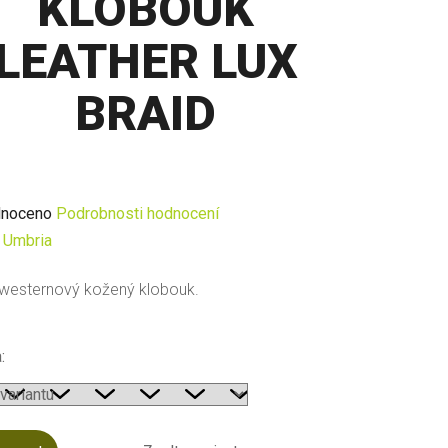
KLOBOUK
LEATHER LUX
BRAID
né
noceno
Podrobnosti hodnocení
ení
:
Umbria
u
 westernový kožený klobouk.
:
ek.