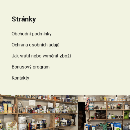
Z
á
p
Stránky
a
t
Obchodní podmínky
í
Ochrana osobních údajů
Jak vrátit nebo vyměnit zboží
Bonusový program
Kontakty