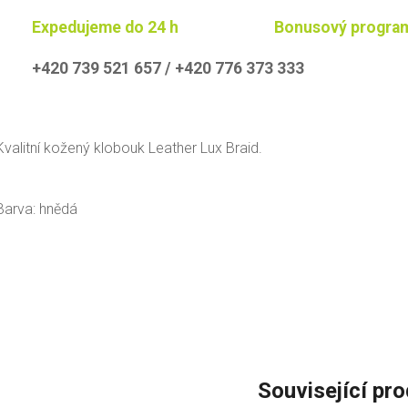
Expedujeme do 24 h
Bonusový progra
+420 739 521 657 / +420 776 373 333
Kvalitní kožený klobouk Leather Lux Braid.
Barva: hnědá
Související pr