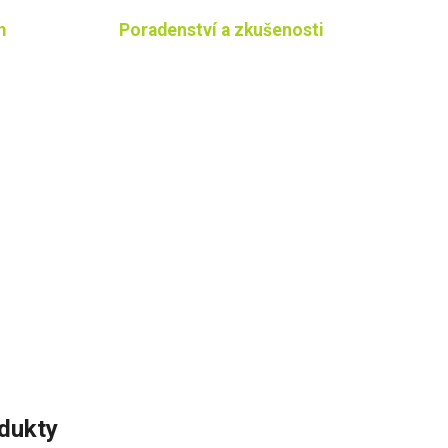
m
Poradenství a zkušenosti
odukty