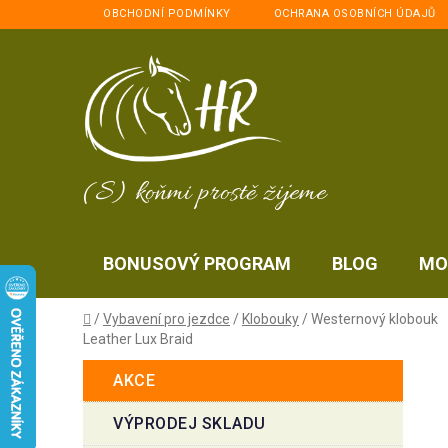
Přejít
OBCHODNÍ PODMÍNKY
OCHRANA OSOBNÍCH ÚDAJŮ
na
obsah
(S) koňmi prostě žijeme
BONUSOVÝ PROGRAM
BLOG
MO
Domů
/
Vybavení pro jezdce
/
Klobouky
/
Westernový klobouk
Leather Lux Braid
P
K
Přeskočit
AKCE
a
kategorie
o
t
s
VÝPRODEJ SKLADU
e