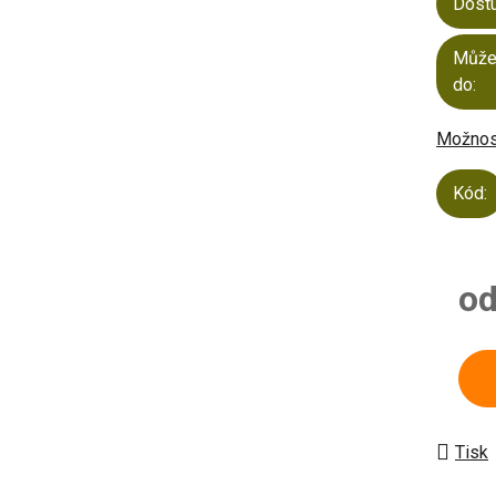
Dost
Může
do:
Možnost
Kód:
o
Měrn
Tisk