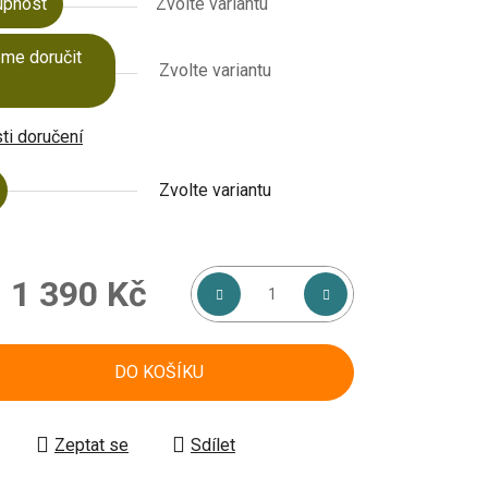
upnost
Zvolte variantu
me doručit
Zvolte variantu
i doručení
Zvolte variantu
d
1 390 Kč
á cena:
DO KOŠÍKU
Zeptat se
Sdílet