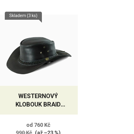
Skladem
(3 ks)
WESTERNOVÝ
KLOBOUK BRAID
ČERNÝ
od
760 Kč
990 Kč
(až –23 %)