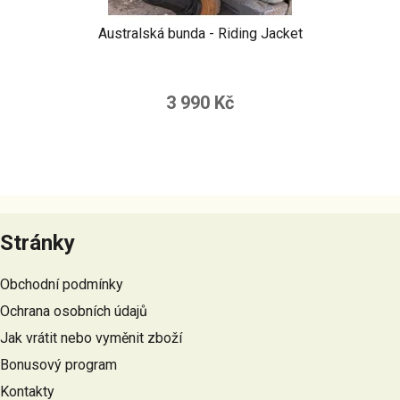
Australská bunda - Riding Jacket
3 990 Kč
Z
á
Stránky
p
a
Obchodní podmínky
t
Ochrana osobních údajů
í
Jak vrátit nebo vyměnit zboží
Bonusový program
Kontakty