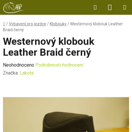
Přejít
Hledat
NÁKUP
na
obsah
KOŠÍK
Domů
/
Vybavení pro jezdce
/
Klobouky
/
Westernový klobouk Leather
Braid černý
Westernový klobouk
Leather Braid černý
Průměrné
Neohodnoceno
Podrobnosti hodnocení
hodnocení
Značka:
Lakota
produktu
je
0,0
z
5
hvězdiček.