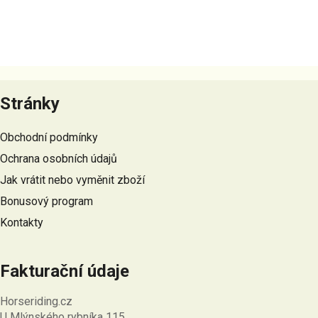
Z
á
Stránky
p
a
Obchodní podmínky
t
Ochrana osobních údajů
í
Jak vrátit nebo vyměnit zboží
Bonusový program
Kontakty
Fakturační údaje
Horseriding.cz
U Mlýnského rybníka 115,