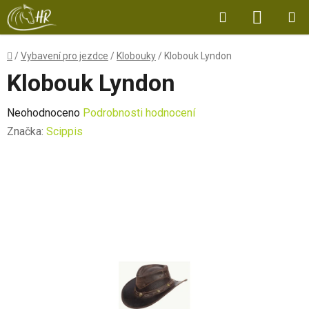
Přejít
Hledat
NÁKUP
na
obsah
KOŠÍK
Domů
/
Vybavení pro jezdce
/
Klobouky
/
Klobouk Lyndon
Klobouk Lyndon
Průměrné
Neohodnoceno
Podrobnosti hodnocení
hodnocení
Značka:
Scippis
produktu
je
0,0
z
5
hvězdiček.