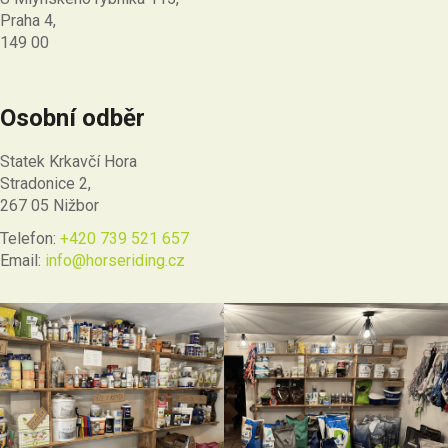
Praha 4,
149 00
Osobní odběr
Statek Krkavčí Hora
Stradonice 2,
267 05 Nižbor
Telefon:
+420 739 521 657
Email:
info@horseriding.cz