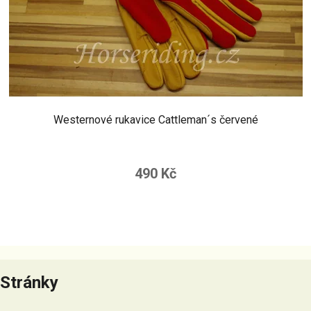
Westernové rukavice Cattleman´s červené
490 Kč
Z
á
Stránky
p
a