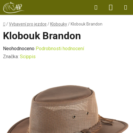
Přejít
Hledat
NÁKUP
na
obsah
KOŠÍK
Domů
/
Vybavení pro jezdce
/
Klobouky
/
Klobouk Brandon
Klobouk Brandon
Průměrné
Neohodnoceno
Podrobnosti hodnocení
hodnocení
Značka:
Scippis
produktu
je
0,0
z
5
hvězdiček.