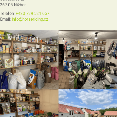
267 05 Nižbor
Telefon:
+420 739 521 657
Email:
info@horseriding.cz