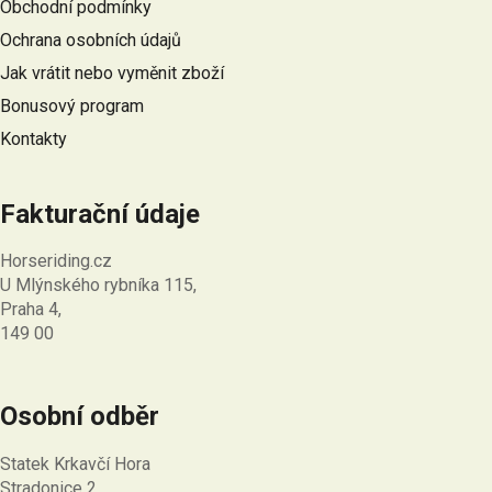
Obchodní podmínky
t
Ochrana osobních údajů
í
Jak vrátit nebo vyměnit zboží
Bonusový program
Kontakty
Fakturační údaje
Horseriding.cz
U Mlýnského rybníka 115,
Praha 4,
149 00
Osobní odběr
Statek Krkavčí Hora
Stradonice 2,