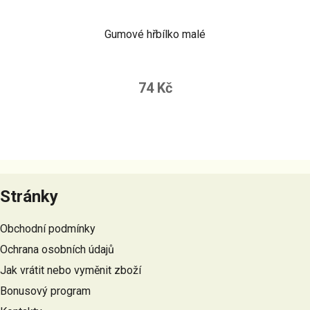
Gumové hřbílko malé
74 Kč
Z
á
Stránky
p
a
Obchodní podmínky
t
Ochrana osobních údajů
í
Jak vrátit nebo vyměnit zboží
Bonusový program