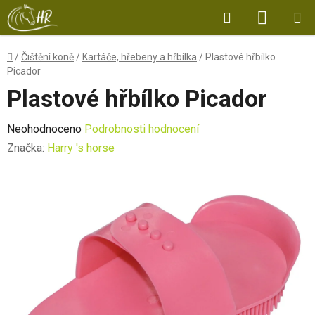
Přejít
Hledat
NÁKUP
na
obsah
KOŠÍK
Domů
/
Čištění koně
/
Kartáče, hřebeny a hřbílka
/
Plastové hřbílko
Picador
Plastové hřbílko Picador
Průměrné
Neohodnoceno
Podrobnosti hodnocení
hodnocení
Značka:
Harry 's horse
produktu
je
0,0
z
5
hvězdiček.