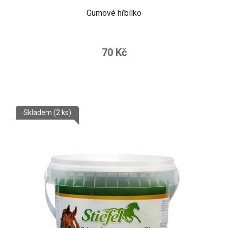
Gumové hřbílko
70 Kč
Skladem
(2 ks)