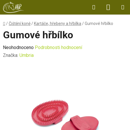
Přejít
Hledat
NÁKUP
na
obsah
KOŠÍK
Domů
/
Čištění koně
/
Kartáče, hřebeny a hřbílka
/
Gumové hřbílko
Gumové hřbílko
Průměrné
Neohodnoceno
Podrobnosti hodnocení
hodnocení
Značka:
Umbria
produktu
je
0,0
z
5
hvězdiček.