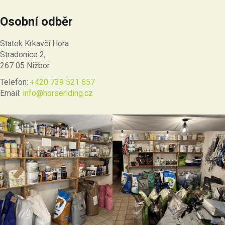
Osobní odběr
Statek Krkavčí Hora
Stradonice 2,
267 05 Nižbor
Telefon:
+420 739 521 657
Email:
info@horseriding.cz