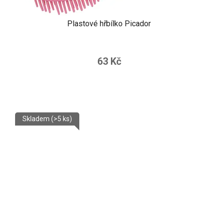
Plastové hřbílko Picador
63 Kč
Skladem
(>5 ks)