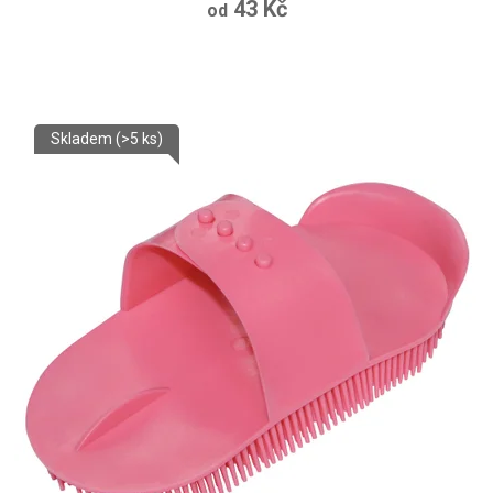
43 Kč
od
Skladem
(>5 ks)