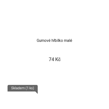
Gumové hřbílko malé
74 Kč
Skladem
(1 ks)