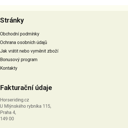
Z
á
Stránky
p
a
Obchodní podmínky
t
Ochrana osobních údajů
í
Jak vrátit nebo vyměnit zboží
Bonusový program
Kontakty
Fakturační údaje
Horseriding.cz
U Mlýnského rybníka 115,
Praha 4,
149 00