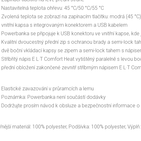
- Nastavitelná teplota ohřevu: 45 °C/50 °C/55 °C
- Zvolená teplota se zobrazí na zapínacím tlačítku: modrá (45 °C) 
- vnitřní kapsa s integrovaným konektorem a USB kabelem
- Powerbanka se připojuje k USB konektoru ve vnitřní kapse, kde ji
- Kvalitní dvoucestný přední zip s ochranou brady a semi-lock t
- dvě boční vkládací kapsy se zipem a semi-lock tahem s nápise
- Stříbřitý nápis E·L·T Comfort Heat vytištěný paralelně s levou b
- přední obložení zakončené zevnitř stříbrným nápisem E·L·T Co
- Elastické zavazování v průramcích a lemu
- Poznámka: Powerbanka není součástí dodávky
- Dodržujte prosím návod k obsluze a bezpečnostní informace o
Vnější materiál: 100% polyester, Podšívka: 100% polyester, Výplň