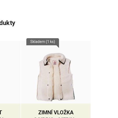
odukty
Skladem
(1 ks)
T
ZIMNÍ VLOŽKA