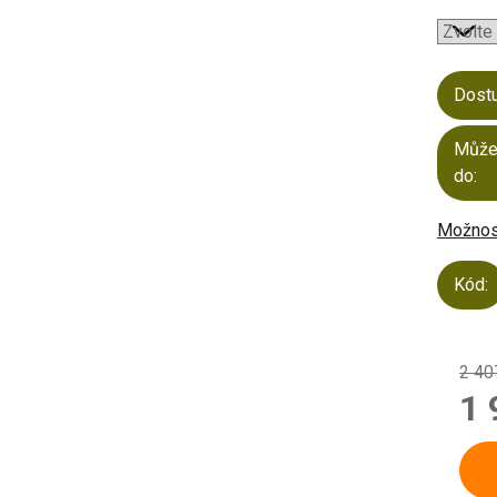
Dost
Může
do:
Možnost
Kód:
2 40
1 
Měrn