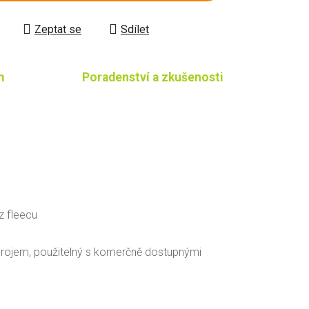
Zeptat se
Sdílet
m
Poradenství a zkušenosti
z fleecu
drojem, použitelný s komerčně dostupnými