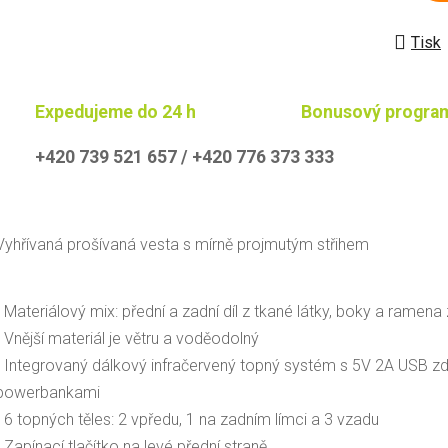
Tisk
Expedujeme do 24 h
Bonusový progra
+420 739 521 657 / +420 776 373 333
Vyhřívaná prošívaná vesta s mírně projmutým střihem
- Materiálový mix: přední a zadní díl z tkané látky, boky a ramena 
- Vnější materiál je větru a voděodolný
- Integrovaný dálkový infračervený topný systém s 5V 2A USB z
powerbankami
- 6 topných těles: 2 vpředu, 1 na zadním límci a 3 vzadu
- Zapínací tlačítko na levé přední straně