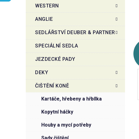
t
g
WESTERN
r
o
a
r
ANGLIE
i
n
e
n
SEDLÁŘSTVÍ DEUBER & PARTNER
í
SPECIÁLNÍ SEDLA
p
a
JEZDECKÉ PADY
n
e
DEKY
l
ČIŠTĚNÍ KONĚ
kartáče, hřebeny a hřbílka
kopytní háčky
houby a mycí potřeby
sady čištění