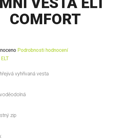
IMNÍ VESTA ELT
COMFORT
né
noceno
Podrobnosti hodnocení
ení
:
ELT
u
hřejivá vyhřívaná vesta
 voděodolná
ek.
tný zip
: