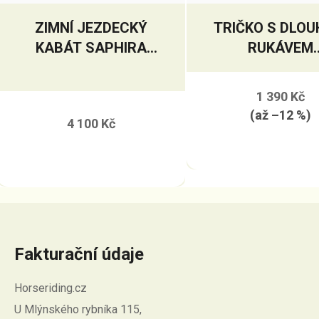
ZIMNÍ JEZDECKÝ
TRIČKO S DLO
KABÁT SAPHIRA
RUKÁVEM
ADVANCED ELT
EQUESTRO
Průměrné
1 390 Kč
hodnocení
(až –12 %)
4 100 Kč
produktu
je
5,0
z
5
hvězdiček.
Fakturační údaje
Horseriding.cz
U Mlýnského rybníka 115,