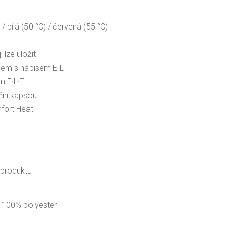
/ bílá (50 °C) / červená (55 °C)
 lze uložit
ahem s nápisem E·L·T
m E·L·T
oční kapsou
mfort Heat
 produktu
: 100% polyester