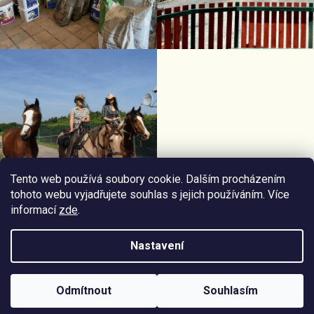
Tento web používá soubory cookie. Dalším procházením
tohoto webu vyjadřujete souhlas s jejich používáním. Více
informací
zde
.
Facebook Horseriding
Instagram Horseriding
Nastavení
Vytvořil
Štefan Mazáň
na
Shoptetu
Odmítnout
Souhlasím
Copyright 2026
Jezdecké potřeby Horseriding
. Všechna práva
vyhrazena.
Upravit nastavení cookies