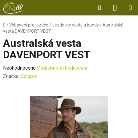
Přejít
Hledat
NÁKUP
na
obsah
KOŠÍK
Domů
/
Vybavení pro jezdce
/
Jezdecké vesty a bundy
/
Australská
vesta DAVENPORT VEST
Australská vesta
DAVENPORT VEST
Průměrné
Neohodnoceno
Podrobnosti hodnocení
hodnocení
Značka:
Scippis
produktu
je
0,0
z
5
hvězdiček.