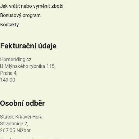
í
Jak vrátit nebo vyměnit zboží
Bonusový program
Kontakty
Fakturační údaje
Horseriding.cz
U Mlýnského rybníka 115,
Praha 4,
149 00
Osobní odběr
Statek Krkavčí Hora
Stradonice 2,
267 05 Nižbor