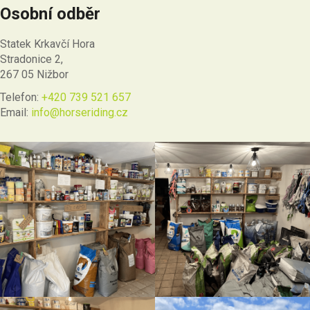
Osobní odběr
Statek Krkavčí Hora
Stradonice 2,
267 05 Nižbor
Telefon:
+420 739 521 657
Email:
info@horseriding.cz