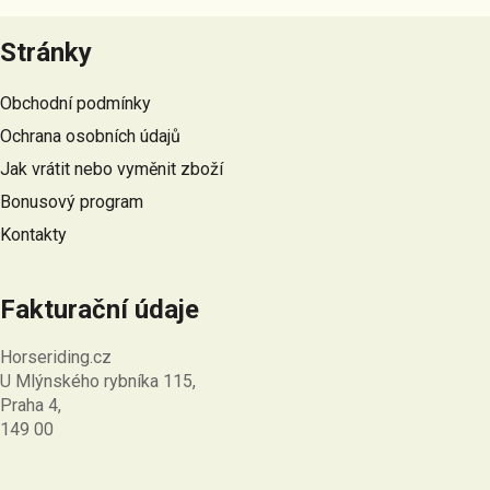
Z
á
Stránky
p
a
Obchodní podmínky
t
Ochrana osobních údajů
í
Jak vrátit nebo vyměnit zboží
Bonusový program
Kontakty
Fakturační údaje
Horseriding.cz
U Mlýnského rybníka 115,
Praha 4,
149 00