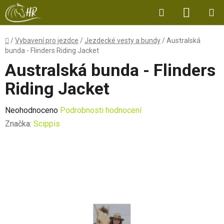
Přejít
Hledat
NÁKUP
na
obsah
KOŠÍK
Domů
/
Vybavení pro jezdce
/
Jezdecké vesty a bundy
/
Australská
bunda - Flinders Riding Jacket
Australská bunda - Flinders
Riding Jacket
Průměrné
Neohodnoceno
Podrobnosti hodnocení
hodnocení
Značka:
Scippis
produktu
je
0,0
z
5
hvězdiček.