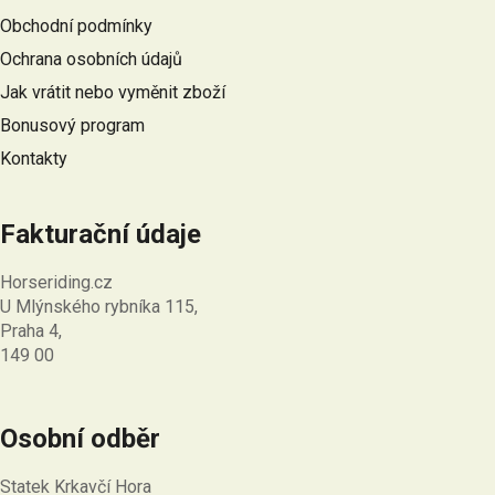
a
Obchodní podmínky
t
Ochrana osobních údajů
í
Jak vrátit nebo vyměnit zboží
Bonusový program
Kontakty
Fakturační údaje
Horseriding.cz
U Mlýnského rybníka 115,
Praha 4,
149 00
Osobní odběr
Statek Krkavčí Hora