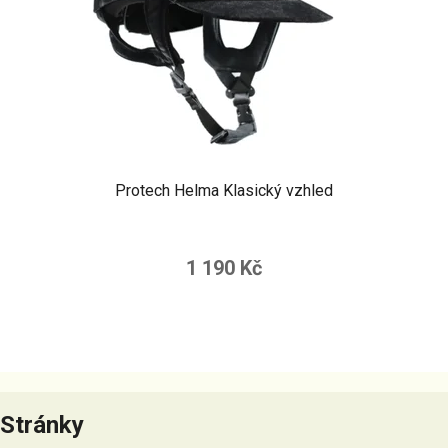
Protech Helma Klasický vzhled
1 190 Kč
Z
á
Stránky
p