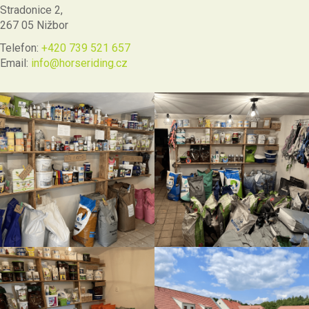
Stradonice 2,
267 05 Nižbor
Telefon:
+420 739 521 657
Email:
info@horseriding.cz