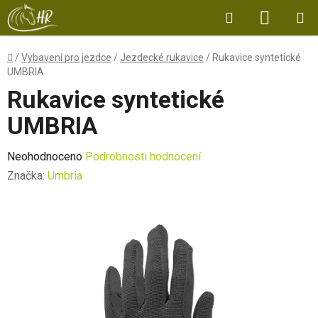
Přejít
Hledat
NÁKUP
na
obsah
KOŠÍK
Domů
/
Vybavení pro jezdce
/
Jezdecké rukavice
/
Rukavice syntetické
UMBRIA
Rukavice syntetické
UMBRIA
Průměrné
Neohodnoceno
Podrobnosti hodnocení
hodnocení
Značka:
Umbria
produktu
je
0,0
z
5
hvězdiček.