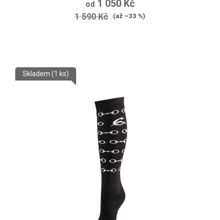
1 050 Kč
od
produktu
1 590 Kč
(až –33 %)
je
5,0
z
5
Skladem
(1 ks)
hvězdiček.