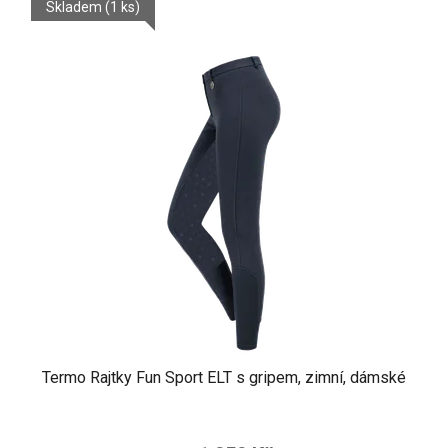
Skladem
(1 ks)
Termo Rajtky Fun Sport ELT s gripem, zimní, dámské
Průměrné
hodnocení