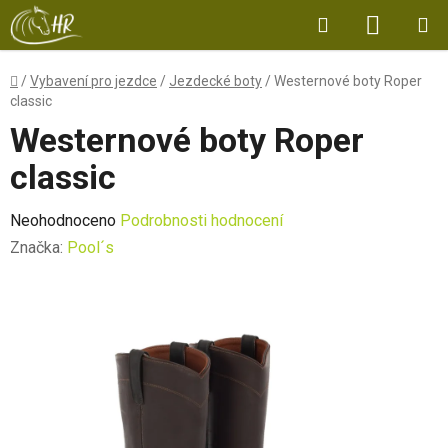
Přejít
Hledat
NÁKUP
na
obsah
KOŠÍK
Domů
/
Vybavení pro jezdce
/
Jezdecké boty
/
Westernové boty Roper
classic
Westernové boty Roper
classic
Průměrné
Neohodnoceno
Podrobnosti hodnocení
hodnocení
Značka:
Pool´s
produktu
je
0,0
z
5
hvězdiček.