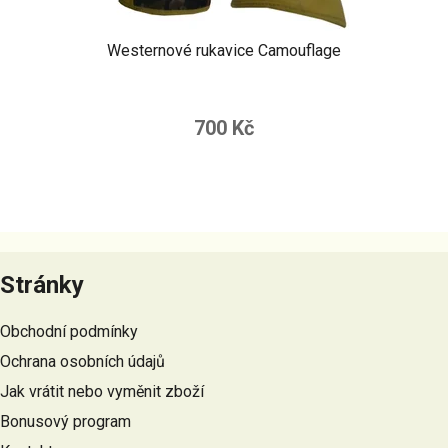
Westernové rukavice Camouflage
700 Kč
Z
á
Stránky
p
a
Obchodní podmínky
t
Ochrana osobních údajů
í
Jak vrátit nebo vyměnit zboží
Bonusový program