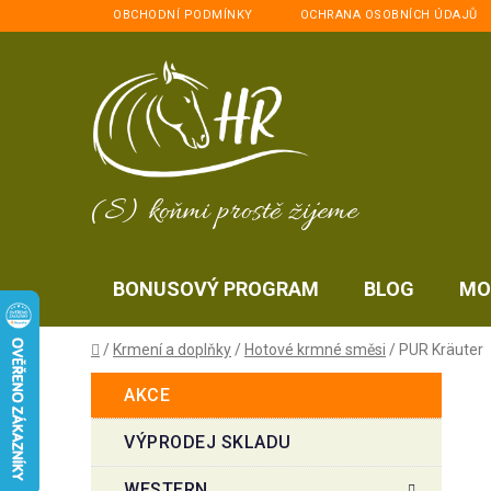
Přejít
OBCHODNÍ PODMÍNKY
OCHRANA OSOBNÍCH ÚDAJŮ
na
obsah
(S) koňmi prostě žijeme
BONUSOVÝ PROGRAM
BLOG
MO
Domů
/
Krmení a doplňky
/
Hotové krmné směsi
/
PUR Kräuter
P
K
Přeskočit
AKCE
a
kategorie
o
t
s
VÝPRODEJ SKLADU
e
t
g
WESTERN