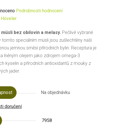
né
noceno
Podrobnosti hodnocení
ení
:
Höveler
u
 müsli bez obilovin a melasy.
Pečlivě vybrané
v tomto speciálním müsli jsou zušlechtěny naší
nou jemnou směsí přírodních bylin. Receptura je
na lněným olejem jako zdrojem omega-3
h kyselin a přírodních antioxidantů z mouky z
ek.
ých jader.
upnost
Na objednávku
i doručení
7958