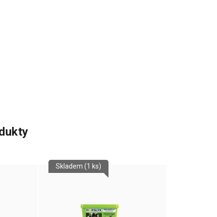
odukty
Skladem
(1 ks)