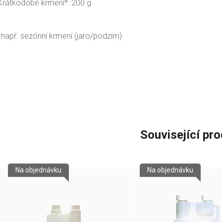
Krátkodobé krmení*: 200 g
*např. sezónní krmení (jaro/podzim)
Související pr
Na objednávku
Na objednávku