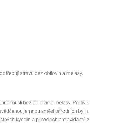
otřebují stravu bez obilovin a melasy,
nné müsli bez obilovin a melasy. Pečlivě
svědčenou jemnou směsí přírodních bylin.
ných kyselin a přírodních antioxidantů z