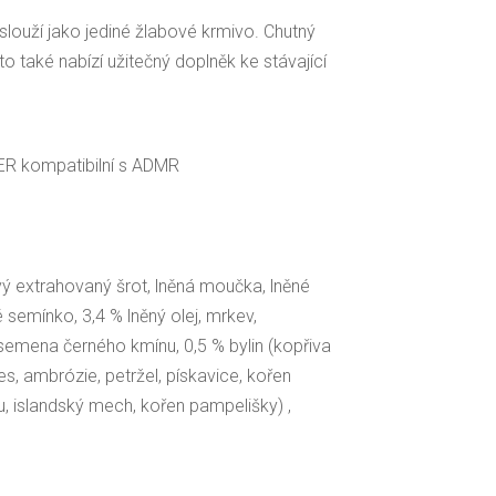
louží jako jediné žlabové krmivo. Chutný
 také nabízí užitečný doplněk ke stávající
ER kompatibilní s ADMR
vý extrahovaný šrot, lněná moučka, lněné
 semínko, 3,4 % lněný olej, mrkev,
emena černého kmínu, 0,5 % bylin (kopřiva
oves, ambrózie, petržel, pískavice, kořen
ku, islandský mech, kořen pampelišky) ,