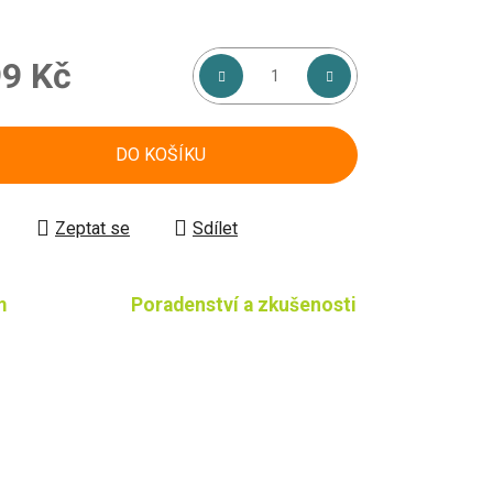
9 Kč
á cena:
DO KOŠÍKU
Zeptat se
Sdílet
m
Poradenství a zkušenosti