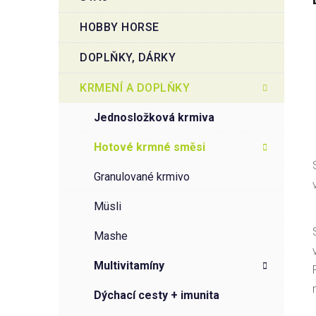
HOBBY HORSE
DOPLŇKY, DÁRKY
KRMENÍ A DOPLŇKY
jednosložková krmiva
hotové krmné směsi
granulované krmivo
müsli
mashe
multivitamíny
dýchací cesty + imunita