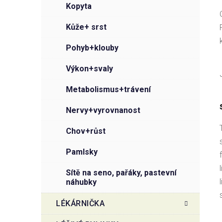
kopyta
kůže+ srst
pohyb+klouby
výkon+svaly
metabolismus+trávení
nervy+vyrovnanost
chov+růst
pamlsky
sítě na seno, pařáky, pastevní
náhubky
LÉKÁRNIČKA