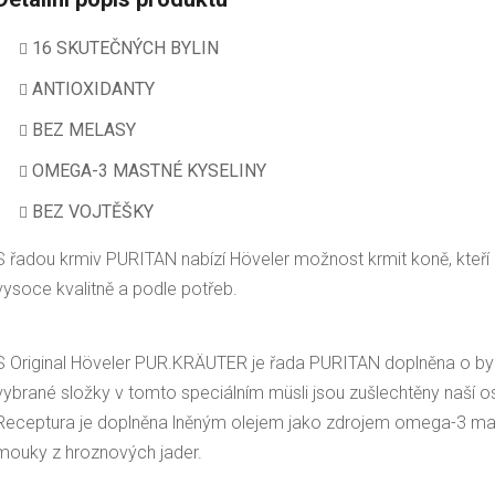
16 SKUTEČNÝCH BYLIN
ANTIOXIDANTY
BEZ MELASY
OMEGA-3 MASTNÉ KYSELINY
BEZ VOJTĚŠKY
S řadou krmiv PURITAN nabízí Höveler možnost krmit koně, kteří p
vysoce kvalitně a podle potřeb.
S Original Höveler PUR.KRÄUTER je řada PURITAN doplněna o byli
vybrané složky v tomto speciálním müsli jsou zušlechtěny naší o
Receptura je doplněna lněným olejem jako zdrojem omega-3 mast
mouky z hroznových jader.