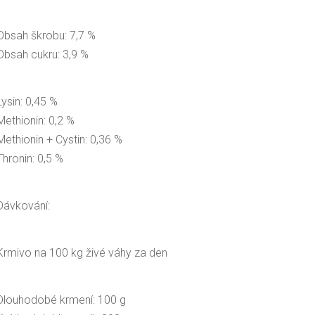
Obsah škrobu: 7,7 %
Obsah cukru: 3,9 %
Lysin: 0,45 %
Methionin: 0,2 %
Methionin + Cystin: 0,36 %
Thronin: 0,5 %
Dávkování:
Krmivo na 100 kg živé váhy za den
Dlouhodobé krmení: 100 g