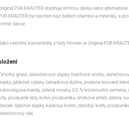
Original PUR.KRÄUTER doplňuje krmnou dávku nebo alternativně s
PUR.KRÄUTER byl navržen bez dalších vitamínů a minerálů, a proto
krmné dávce.
Jako všechny koncentráty z řady Höveler je Original PUR.KRÄUT
složení
Timothy grass, slunečnicové slupky, hrachové vločky, slunečnico
slupky, jablečné výlisky, čekanková dužina, pražené lisované lněné
fruktooligosacharidy, zelená mouka, 0,5 % hroznového semena, s
listy, proskurník listy, kořen proskurníku, smrkové jehličí, zelený 
libeček, šípkové slupky, kalamus kořen, zlatobýl, květy proskurní
slunečnicový olej