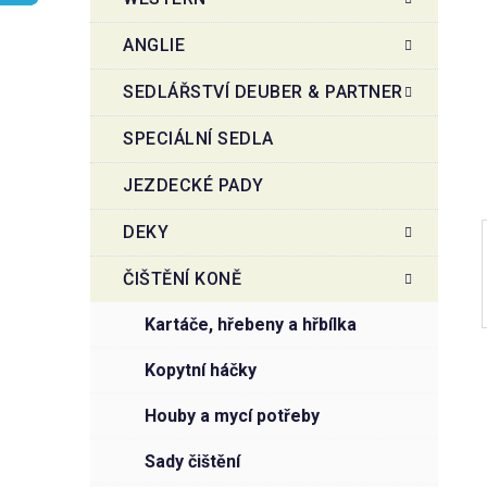
r
o
a
r
ANGLIE
i
n
e
n
SEDLÁŘSTVÍ DEUBER & PARTNER
í
SPECIÁLNÍ SEDLA
p
a
JEZDECKÉ PADY
n
e
DEKY
l
ČIŠTĚNÍ KONĚ
kartáče, hřebeny a hřbílka
kopytní háčky
houby a mycí potřeby
sady čištění