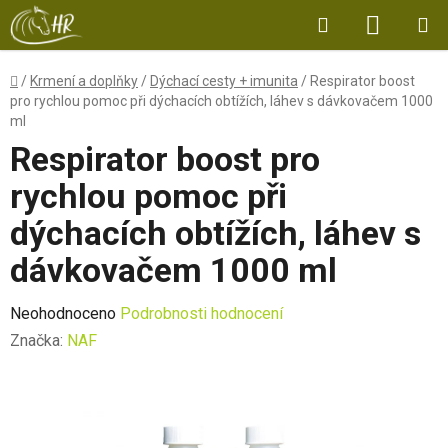
Přejít
Hledat
NÁKUP
na
obsah
KOŠÍK
Domů
/
Krmení a doplňky
/
Dýchací cesty + imunita
/
Respirator boost
pro rychlou pomoc při dýchacích obtížích, láhev s dávkovačem 1000
ml
Respirator boost pro
rychlou pomoc při
dýchacích obtížích, láhev s
dávkovačem 1000 ml
Průměrné
Neohodnoceno
Podrobnosti hodnocení
hodnocení
Značka:
NAF
produktu
je
0,0
z