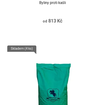
Byliny proti kašli
813 Kč
od
Skladem
(4 ks)