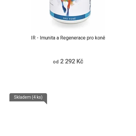
IR - Imunita a Regenerace pro koně
2 292 Kč
od
Skladem
(4 ks)