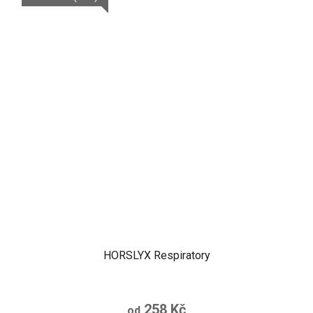
HORSLYX Respiratory
258 Kč
od