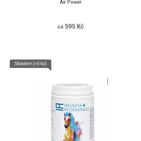
Air Power
595 Kč
od
Skladem
(>5 ks)