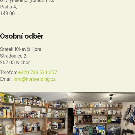
U Mlýnského rybníka 115,
Praha 4,
149 00
Osobní odběr
Statek Krkavčí Hora
Stradonice 2,
267 05 Nižbor
Telefon:
+420 739 521 657
Email:
info@horseriding.cz