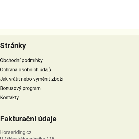
Z
á
Stránky
p
a
Obchodní podmínky
t
Ochrana osobních údajů
í
Jak vrátit nebo vyměnit zboží
Bonusový program
Kontakty
Fakturační údaje
Horseriding.cz