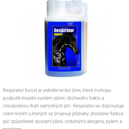
5
hvězdiček.
Respirator boost je unikátní směsí živin, které mohopu
podpořit imunitní systém sliznic dýchacího traktu a
choulostivou tkáň samotných plic. Respirator se doporučuje
všem koním u kterých se projevují příznaky zhoršené funkce
plic způsobené sporami plísní, vzdušnými alergeny, pylem a