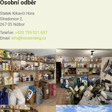
Osobní odběr
Statek Krkavčí Hora
Stradonice 2,
267 05 Nižbor
Telefon:
+420 739 521 657
Email:
info@horseriding.cz