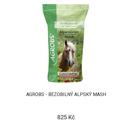
AGROBS - BEZOBILNÝ ALPSKÝ MASH
Průměrné
hodnocení
825 Kč
produktu
je