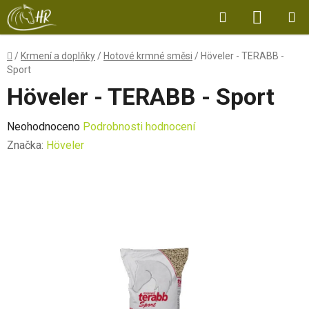
Přejít
Hledat
NÁKUP
na
obsah
KOŠÍK
Domů
/
Krmení a doplňky
/
Hotové krmné směsi
/
Höveler - TERABB -
Sport
Höveler - TERABB - Sport
Průměrné
Neohodnoceno
Podrobnosti hodnocení
hodnocení
Značka:
Höveler
produktu
je
0,0
z
5
hvězdiček.