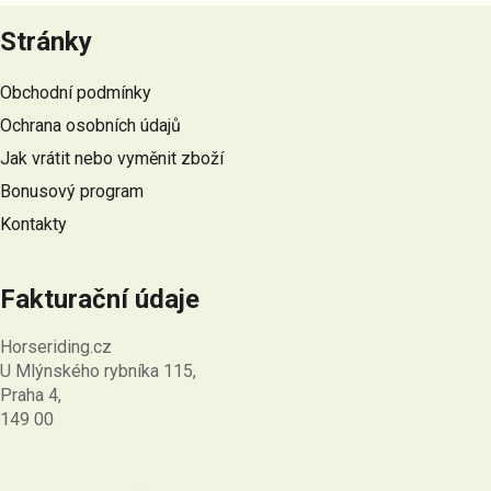
á
Stránky
p
a
Obchodní podmínky
t
Ochrana osobních údajů
í
Jak vrátit nebo vyměnit zboží
Bonusový program
Kontakty
Fakturační údaje
Horseriding.cz
U Mlýnského rybníka 115,
Praha 4,
149 00