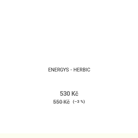
ENERGYS - HERBIC
530 Kč
550 Kč
(–3 %)
Z