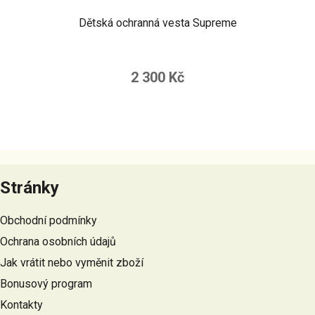
Dětská ochranná vesta Supreme
2 300 Kč
Z
á
Stránky
p
a
Obchodní podmínky
t
Ochrana osobních údajů
í
Jak vrátit nebo vyměnit zboží
Bonusový program
Kontakty