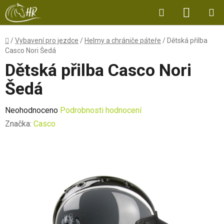
Přejít
Hledat
NÁKUP
na
obsah
KOŠÍK
Domů
/
Vybavení pro jezdce
/
Helmy a chrániče páteře
/
Dětská přilba
Casco Nori Šedá
Dětská přilba Casco Nori
Šedá
Průměrné
Neohodnoceno
Podrobnosti hodnocení
hodnocení
Značka:
Casco
produktu
je
0,0
z
5
hvězdiček.