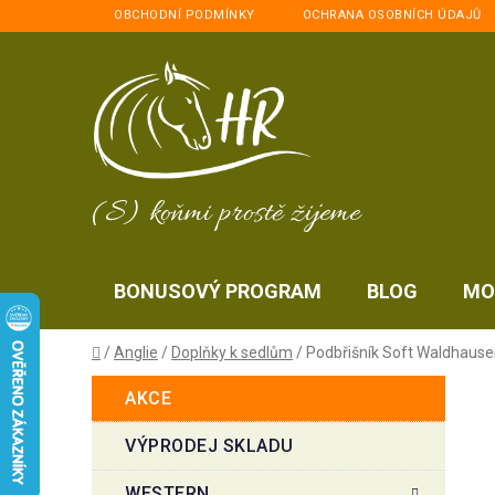
Přejít
OBCHODNÍ PODMÍNKY
OCHRANA OSOBNÍCH ÚDAJŮ
na
obsah
(S) koňmi prostě žijeme
BONUSOVÝ PROGRAM
BLOG
MO
Domů
/
Anglie
/
Doplňky k sedlům
/
Podbřišník Soft Waldhaus
P
K
Přeskočit
AKCE
a
kategorie
o
t
s
VÝPRODEJ SKLADU
e
t
g
WESTERN