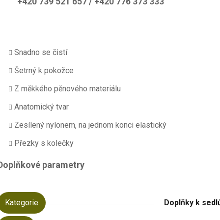
+420 739 521 657 / +420 776 373 333
Snadno se čistí
Šetrný k pokožce
Z měkkého pěnového materiálu
Anatomický tvar
Zesílený nylonem, na jednom konci elastický
Přezky s kolečky
Doplňkové parametry
Kategorie
Doplňky k sed