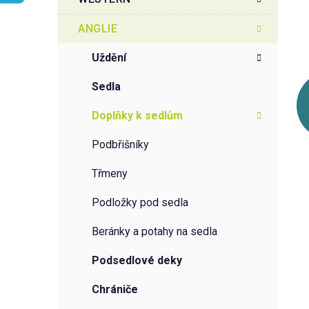
r
o
a
r
ANGLIE
i
n
e
n
uždění
í
sedla
p
a
doplňky k sedlům
n
podbřišníky
e
l
třmeny
podložky pod sedla
beránky a potahy na sedla
podsedlové deky
chrániče