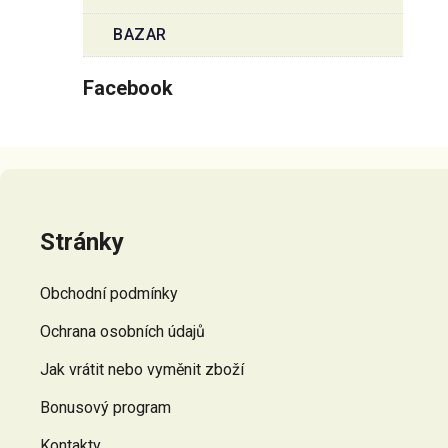
BAZAR
Facebook
Z
á
p
Stránky
a
t
Obchodní podmínky
í
Ochrana osobních údajů
Jak vrátit nebo vyměnit zboží
Bonusový program
Kontakty