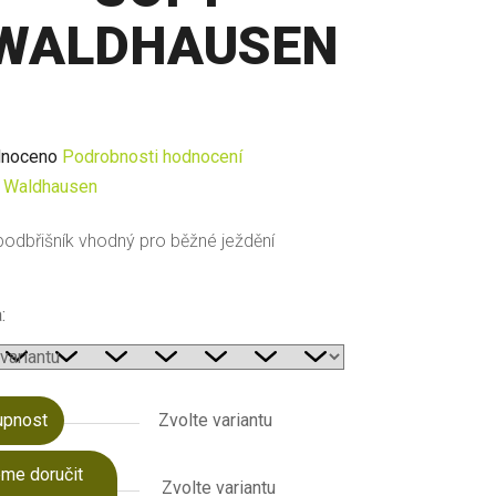
WALDHAUSEN
né
noceno
Podrobnosti hodnocení
ení
:
Waldhausen
u
odbřišník vhodný pro běžné ježdění
:
ek.
upnost
Zvolte variantu
me doručit
Zvolte variantu