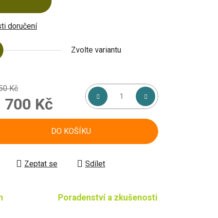
i doručení
Zvolte variantu
50 Kč
d
700 Kč
á cena:
DO KOŠÍKU
Zeptat se
Sdílet
m
Poradenství a zkušenosti