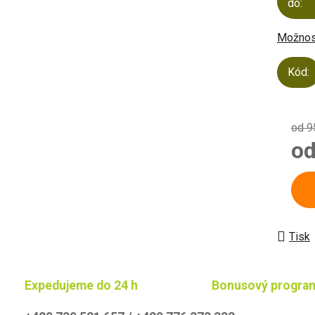
do:
Možnost
Kód:
od 9
o
Měrn
Tisk
Expedujeme do 24 h
Bonusový progra