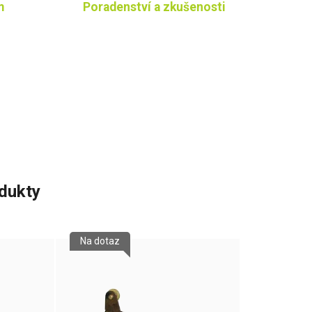
m
Poradenství a zkušenosti
odukty
Na dotaz