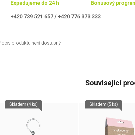
Expedujeme do 24 h
Bonusový progra
+420 739 521 657 / +420 776 373 333
Popis produktu není dostupný
Související pr
Skladem
(4 ks)
Skladem
(5 ks)