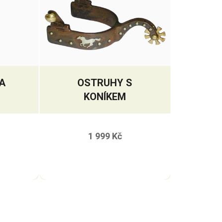
A
OSTRUHY S
KONÍKEM
I
1 999 Kč