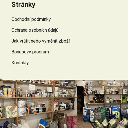
p
Stránky
a
t
Obchodní podmínky
í
Ochrana osobních údajů
Jak vrátit nebo vyměnit zboží
Bonusový program
Kontakty