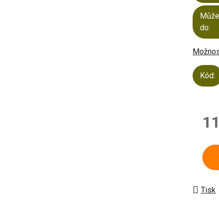
Může
do:
Možnost
Kód:
11
Měrn
Tisk