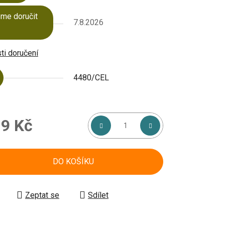
me doručit
7.8.2026
i doručení
4480/CEL
9 Kč
á cena:
DO KOŠÍKU
Zeptat se
Sdílet