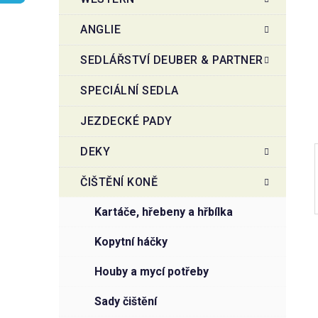
r
o
a
r
ANGLIE
i
n
e
n
SEDLÁŘSTVÍ DEUBER & PARTNER
í
SPECIÁLNÍ SEDLA
p
a
JEZDECKÉ PADY
n
e
DEKY
l
ČIŠTĚNÍ KONĚ
kartáče, hřebeny a hřbílka
kopytní háčky
houby a mycí potřeby
sady čištění