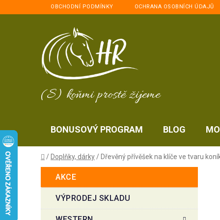
Přejít
OBCHODNÍ PODMÍNKY
OCHRANA OSOBNÍCH ÚDAJŮ
na
obsah
(S) koňmi prostě žijeme
BONUSOVÝ PROGRAM
BLOG
MO
Domů
/
Doplňky, dárky
/
Dřevěný přívěšek na klíče ve tvaru koní
P
K
Přeskočit
AKCE
a
kategorie
o
t
s
VÝPRODEJ SKLADU
e
t
g
WESTERN