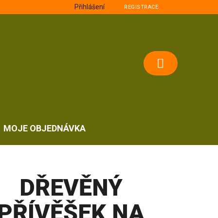
Přihlášení
REGISTRACE
NÁKUPNÍ
KOŠÍK
MOJE OBJEDNÁVKA
DŘEVĚNÝ
PŘÍVĚŠEK NA