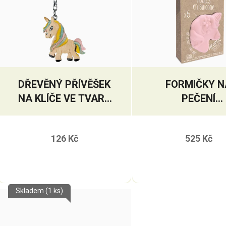
DŘEVĚNÝ PŘÍVĚŠEK
FORMIČKY N
NA KLÍČE VE TVARU
PEČENÍ
JEDNOROŽCE
JEDNOROŽC
126 Kč
525 Kč
Skladem
(1 ks)