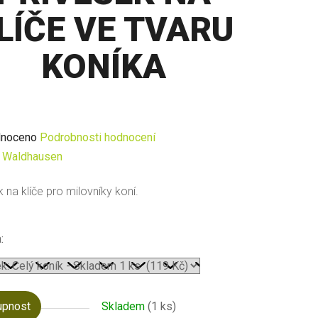
LÍČE VE TVARU
KONÍKA
né
noceno
Podrobnosti hodnocení
ení
:
Waldhausen
u
 na klíče pro milovníky koní.
:
ek.
upnost
Skladem
(1 ks)