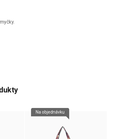
 myčky.
odukty
Na objednávku