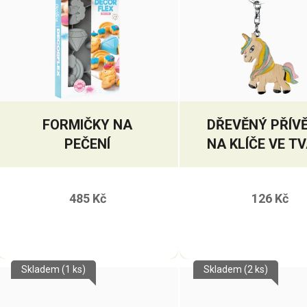
FORMIČKY NA
DŘEVĚNÝ PŘÍV
PEČENÍ
NA KLÍČE VE T
JEDNOROŽC
485 Kč
126 Kč
Skladem
(1 ks)
Skladem
(2 ks)