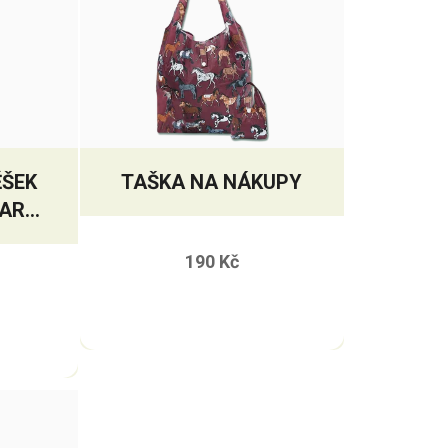
ĚŠEK
TAŠKA NA NÁKUPY
VARU
E
190 Kč