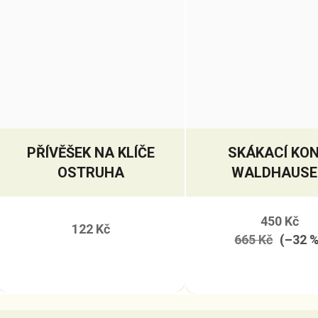
PŘÍVĚŠEK NA KLÍČE
SKÁKACÍ KON
OSTRUHA
WALDHAUSE
450 Kč
122 Kč
665 Kč
(–32 