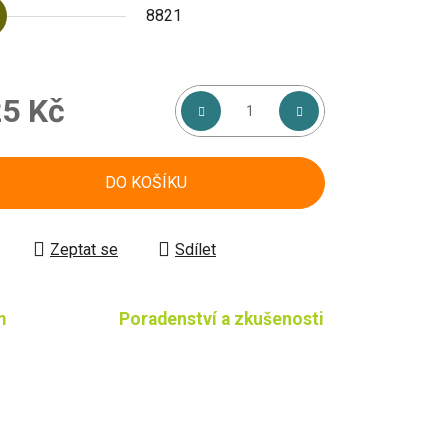
8821
5 Kč
á cena:
DO KOŠÍKU
Zeptat se
Sdílet
m
Poradenství a zkušenosti