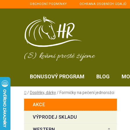
Přejít
OBCHODNÍ PODMÍNKY
OCHRANA OSOBNÍCH ÚDAJŮ
na
obsah
(S) koňmi prostě žijeme
BONUSOVÝ PROGRAM
BLOG
MO
Domů
/
Doplňky, dárky
/
Formičky na pečení jednorožci
P
K
Přeskočit
AKCE
a
kategorie
o
t
s
VÝPRODEJ SKLADU
e
t
g
WESTERN