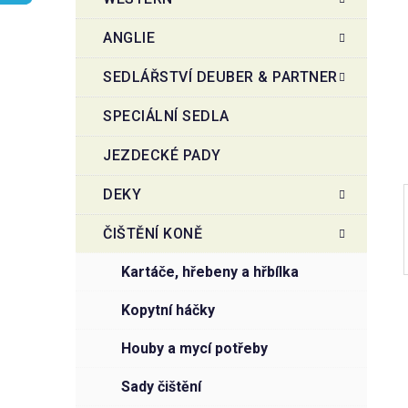
r
o
a
r
ANGLIE
i
n
e
n
SEDLÁŘSTVÍ DEUBER & PARTNER
í
SPECIÁLNÍ SEDLA
p
a
JEZDECKÉ PADY
n
e
DEKY
l
ČIŠTĚNÍ KONĚ
kartáče, hřebeny a hřbílka
kopytní háčky
houby a mycí potřeby
sady čištění