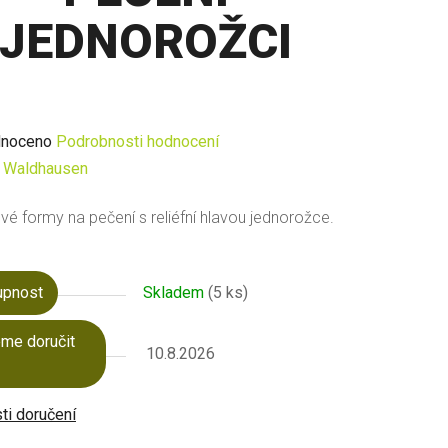
JEDNOROŽCI
né
noceno
Podrobnosti hodnocení
ení
:
Waldhausen
u
ové formy na pečení s reliéfní hlavou jednorožce.
upnost
Skladem
(5 ks)
ek.
me doručit
10.8.2026
i doručení