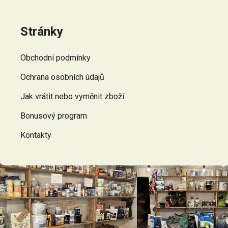
Z
á
p
Stránky
a
t
Obchodní podmínky
í
Ochrana osobních údajů
Jak vrátit nebo vyměnit zboží
Bonusový program
Kontakty