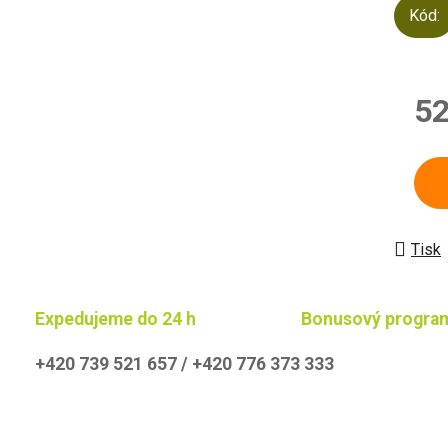
Kód:
52
Měrn
Tisk
Expedujeme do 24 h
Bonusový progra
+420 739 521 657 / +420 776 373 333