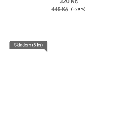
320 Kč
445 Kč
(–28 %)
Skladem
(5 ks)