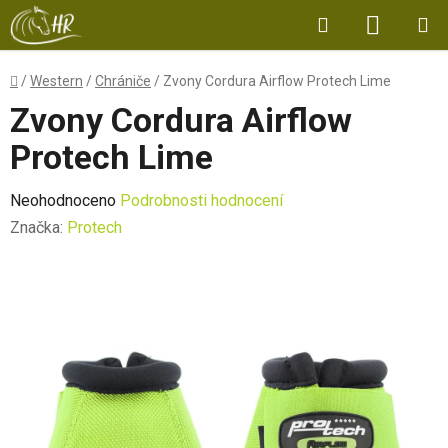
Přejít
Hledat
NÁKUP
na
obsah
KOŠÍK
Domů
/
Western
/
Chrániče
/
Zvony Cordura Airflow Protech Lime
Zvony Cordura Airflow
Protech Lime
Průměrné
Neohodnoceno
Podrobnosti hodnocení
hodnocení
Značka:
Protech
produktu
je
0,0
z
5
hvězdiček.