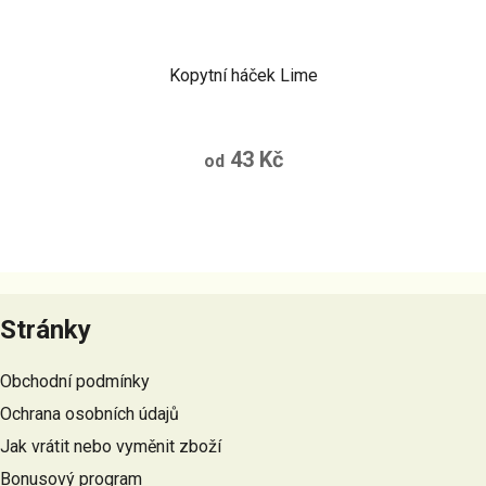
Kopytní háček Lime
43 Kč
od
Z
á
Stránky
p
a
Obchodní podmínky
t
Ochrana osobních údajů
í
Jak vrátit nebo vyměnit zboží
Bonusový program