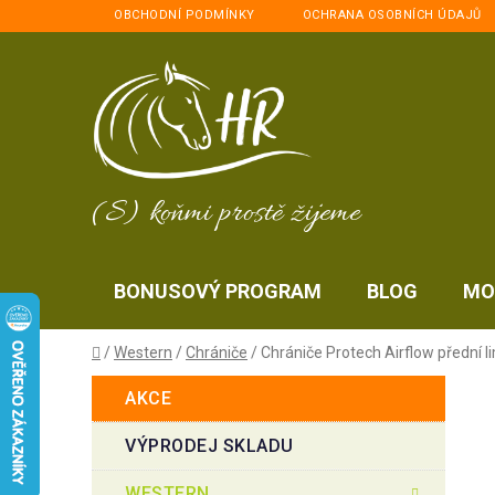
Přejít
OBCHODNÍ PODMÍNKY
OCHRANA OSOBNÍCH ÚDAJŮ
na
obsah
(S) koňmi prostě žijeme
BONUSOVÝ PROGRAM
BLOG
MO
Domů
/
Western
/
Chrániče
/
Chrániče Protech Airflow přední l
P
K
Přeskočit
AKCE
a
kategorie
o
t
s
VÝPRODEJ SKLADU
e
t
g
WESTERN