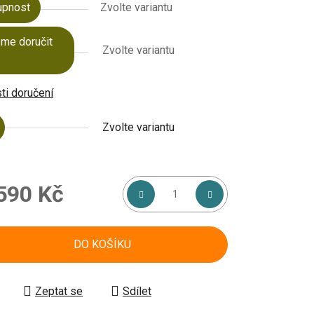
upnost
Zvolte variantu
me doručit
Zvolte variantu
i doručení
Zvolte variantu
590 Kč
á cena:
DO KOŠÍKU
Zeptat se
Sdílet