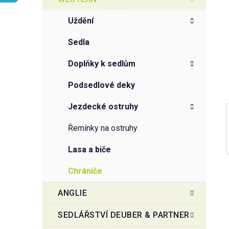
r
o
a
r
uždění
i
n
e
n
sedla
í
doplňky k sedlům
p
a
podsedlové deky
n
jezdecké ostruhy
e
l
řemínky na ostruhy
lasa a biče
chrániče
ANGLIE
SEDLÁŘSTVÍ DEUBER & PARTNER