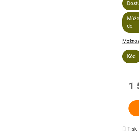
Dost
Může
do:
Možnost
Kód:
1 
Měrn
Tisk