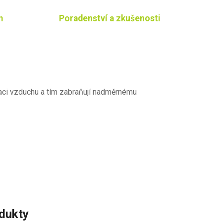
m
Poradenství a zkušenosti
ulaci vzduchu a tím zabraňují nadměrnému
odukty