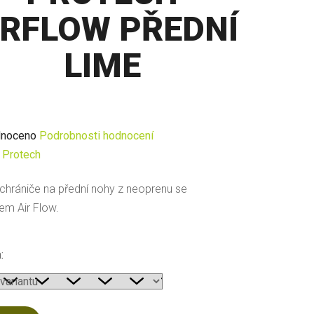
IRFLOW PŘEDNÍ
LIME
né
noceno
Podrobnosti hodnocení
ení
:
Protech
u
í chrániče na přední nohy z neoprenu se
m Air Flow.
:
ek.