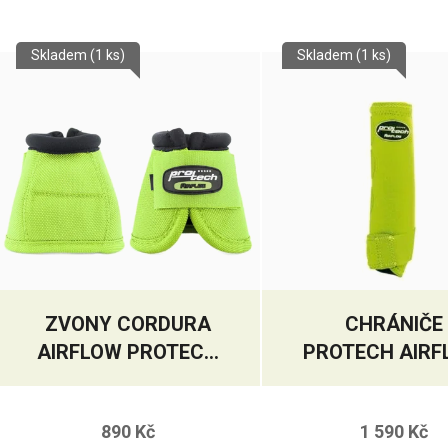
Skladem
(1 ks)
Skladem
(1 ks)
ZVONY CORDURA
CHRÁNIČE
AIRFLOW PROTECH
PROTECH AIR
LIME
ZADNÍ LIME
890 Kč
1 590 Kč