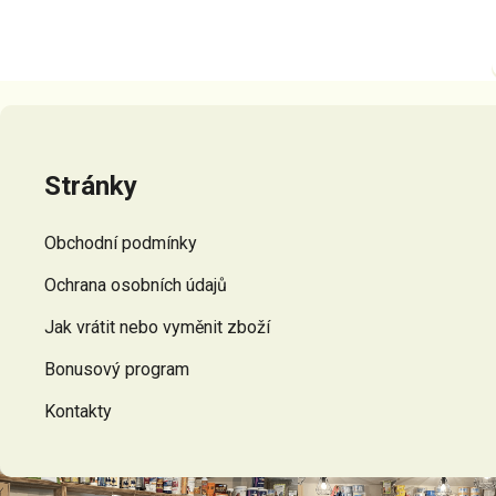
Z
á
p
Stránky
a
t
Obchodní podmínky
í
Ochrana osobních údajů
Jak vrátit nebo vyměnit zboží
Bonusový program
Kontakty