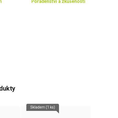
m
Poradenství a zkušenosti
odukty
Skladem
(1 ks)