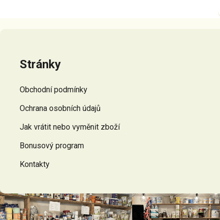
Z
á
p
Stránky
a
t
Obchodní podmínky
í
Ochrana osobních údajů
Jak vrátit nebo vyměnit zboží
Bonusový program
Kontakty