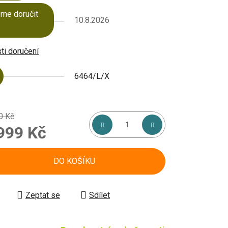
me doručit
10.8.2026
i doručení
6464/L/X
0 Kč
999 Kč
á cena:
DO KOŠÍKU
Zeptat se
Sdílet