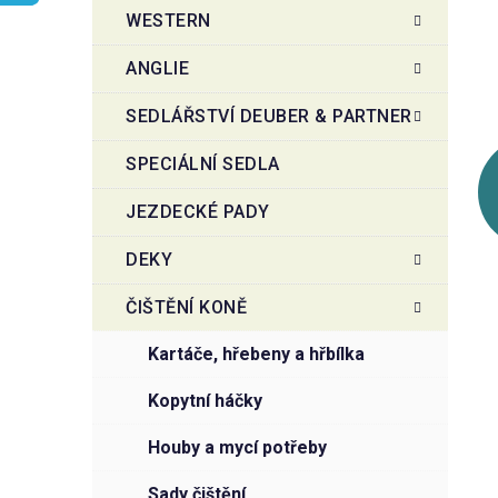
t
g
WESTERN
r
o
a
r
ANGLIE
i
n
e
n
SEDLÁŘSTVÍ DEUBER & PARTNER
í
SPECIÁLNÍ SEDLA
p
a
JEZDECKÉ PADY
n
e
DEKY
l
ČIŠTĚNÍ KONĚ
kartáče, hřebeny a hřbílka
kopytní háčky
houby a mycí potřeby
sady čištění