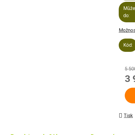
Může
do:
Možnost
Kód:
5 50
3 
Měrn
Tisk