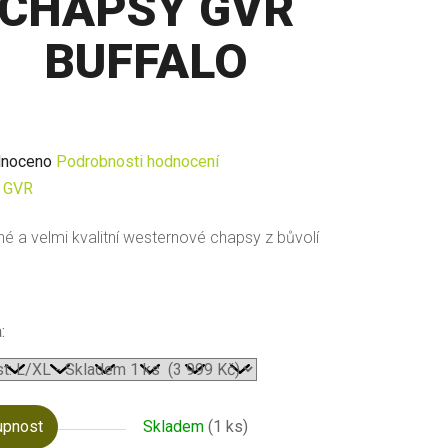
CHAPSY GVR
BUFFALO
né
noceno
Podrobnosti hodnocení
ení
:
GVR
u
é a velmi kvalitní westernové chapsy z bůvolí
:
ek.
upnost
Skladem
(1 ks)