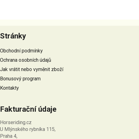
Z
á
Stránky
p
a
Obchodní podmínky
t
Ochrana osobních údajů
í
Jak vrátit nebo vyměnit zboží
Bonusový program
Kontakty
Fakturační údaje
Horseriding.cz
U Mlýnského rybníka 115,
Praha 4,