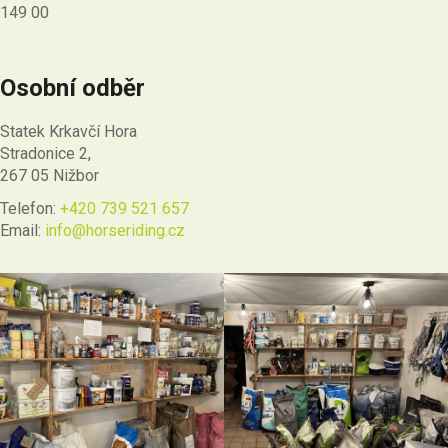
149 00
Osobní odběr
Statek Krkavčí Hora
Stradonice 2,
267 05 Nižbor
Telefon:
+420 739 521 657
Email:
info@horseriding.cz