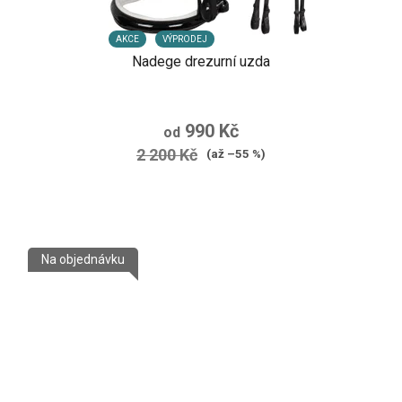
AKCE
VÝPRODEJ
Nadege drezurní uzda
990 Kč
od
2 200 Kč
(až –55 %)
Na objednávku