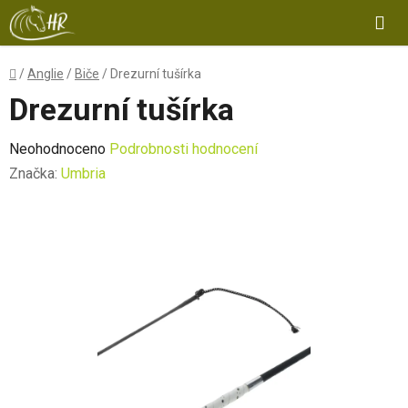
Přejít
Hl
na
obsah
Domů
/
Anglie
/
Biče
/
Drezurní tušírka
Drezurní tušírka
Průměrné
Neohodnoceno
Podrobnosti hodnocení
hodnocení
Značka:
Umbria
produktu
je
0,0
z
5
hvězdiček.