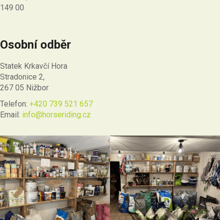
149 00
Osobní odběr
Statek Krkavčí Hora
Stradonice 2,
267 05 Nižbor
Telefon:
+420 739 521 657
Email:
info@horseriding.cz