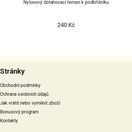
Nylonový dotahovací řemen k podbřišníku
240 Kč
Z
á
Stránky
p
a
Obchodní podmínky
t
Ochrana osobních údajů
í
Jak vrátit nebo vyměnit zboží
Bonusový program
Kontakty