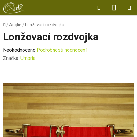
Přejít
Hledat
NÁKUP
na
obsah
KOŠÍK
Domů
/
Anglie
/
Lonžovací rozdvojka
Lonžovací rozdvojka
Průměrné
Neohodnoceno
Podrobnosti hodnocení
hodnocení
Značka:
Umbria
produktu
je
0,0
z
5
hvězdiček.