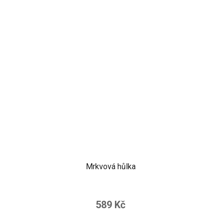
Mrkvová hůlka
Průměrné
hodnocení
589 Kč
produktu