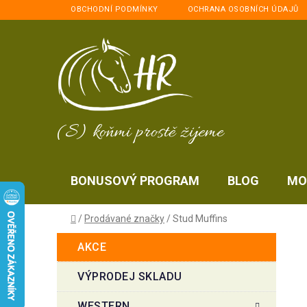
Přejít
OBCHODNÍ PODMÍNKY
OCHRANA OSOBNÍCH ÚDAJŮ
na
obsah
(S) koňmi prostě žijeme
BONUSOVÝ PROGRAM
BLOG
MO
Domů
/
Prodávané značky
/
Stud Muffins
P
K
Přeskočit
AKCE
a
kategorie
o
t
s
VÝPRODEJ SKLADU
e
t
g
WESTERN