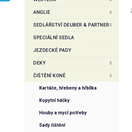
r
o
a
r
ANGLIE
i
n
e
n
SEDLÁŘSTVÍ DEUBER & PARTNER
í
SPECIÁLNÍ SEDLA
p
a
JEZDECKÉ PADY
n
e
DEKY
l
ČIŠTĚNÍ KONĚ
kartáče, hřebeny a hřbílka
kopytní háčky
houby a mycí potřeby
sady čištění