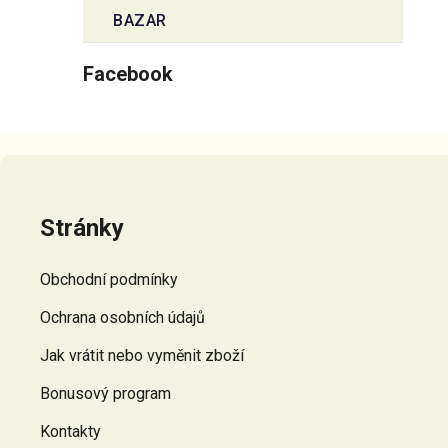
BAZAR
Facebook
Z
á
p
Stránky
a
t
Obchodní podmínky
í
Ochrana osobních údajů
Jak vrátit nebo vyměnit zboží
Bonusový program
Kontakty