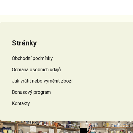
Z
á
p
Stránky
a
t
Obchodní podmínky
í
Ochrana osobních údajů
Jak vrátit nebo vyměnit zboží
Bonusový program
Kontakty