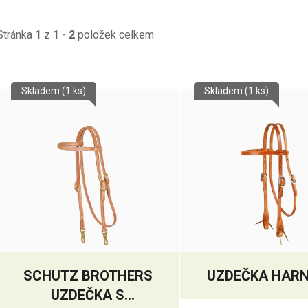
Stránka
1
z
1
-
2
položek celkem
V
Skladem
(1 ks)
Skladem
(1 ks)
ý
p
s
p
r
o
d
u
k
SCHUTZ BROTHERS
UZDEČKA HAR
t
UZDEČKA S
ů