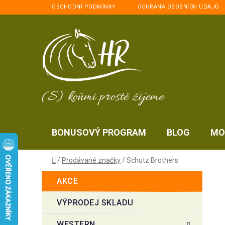
Přejít
OBCHODNÍ PODMÍNKY
OCHRANA OSOBNÍCH ÚDAJŮ
na
obsah
(S) koňmi prostě žijeme
BONUSOVÝ PROGRAM
BLOG
MO
Domů
/
Prodávané značky
/
Schutz Brothers
P
K
Přeskočit
AKCE
a
kategorie
o
t
s
VÝPRODEJ SKLADU
e
t
g
WESTERN