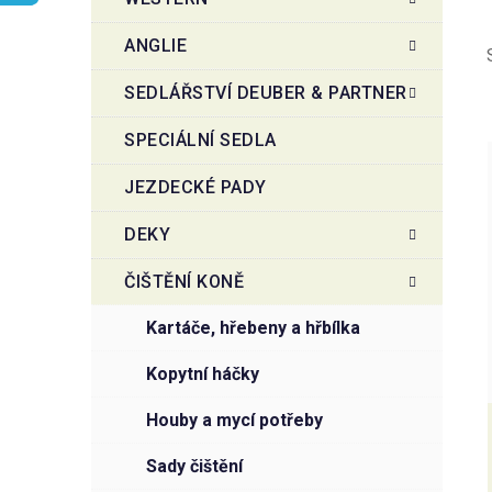
r
o
a
r
ANGLIE
i
n
e
n
SEDLÁŘSTVÍ DEUBER & PARTNER
í
SPECIÁLNÍ SEDLA
p
a
JEZDECKÉ PADY
n
i
e
DEKY
l
ČIŠTĚNÍ KONĚ
kartáče, hřebeny a hřbílka
kopytní háčky
houby a mycí potřeby
sady čištění