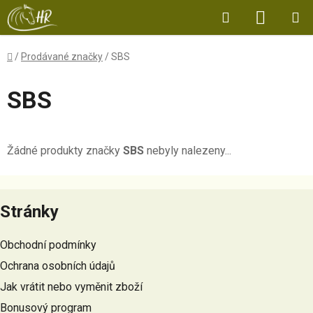
Přejít
Hledat
NÁKUP
na
obsah
KOŠÍK
Domů
/
Prodávané značky
/
SBS
SBS
Žádné produkty značky
SBS
nebyly nalezeny...
Z
á
Stránky
p
a
Obchodní podmínky
t
Ochrana osobních údajů
í
Jak vrátit nebo vyměnit zboží
Bonusový program