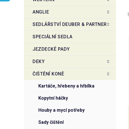
r
o
a
r
ANGLIE
i
n
e
n
SEDLÁŘSTVÍ DEUBER & PARTNER
í
SPECIÁLNÍ SEDLA
p
a
JEZDECKÉ PADY
n
i
e
DEKY
l
ČIŠTĚNÍ KONĚ
kartáče, hřebeny a hřbílka
kopytní háčky
houby a mycí potřeby
sady čištění