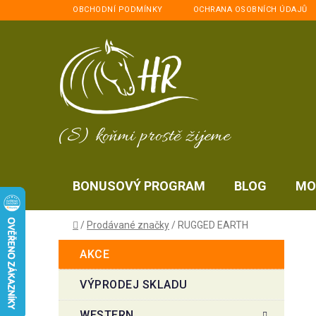
Přejít
OBCHODNÍ PODMÍNKY
OCHRANA OSOBNÍCH ÚDAJŮ
na
obsah
(S) koňmi prostě žijeme
BONUSOVÝ PROGRAM
BLOG
MO
Domů
/
Prodávané značky
/
RUGGED EARTH
P
K
Přeskočit
AKCE
a
kategorie
o
t
s
VÝPRODEJ SKLADU
e
t
g
WESTERN