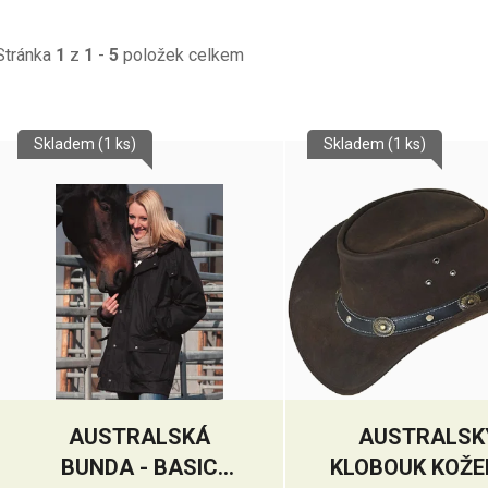
Stránka
1
z
1
-
5
položek celkem
V
Skladem
(1 ks)
Skladem
(1 ks)
ý
p
s
p
r
o
d
u
k
AUSTRALSKÁ
AUSTRALSK
t
BUNDA - BASIC
KLOBOUK KOŽE
ů