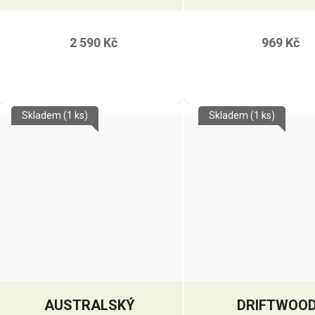
JACKET
KIDS HAT
2 590 Kč
969 Kč
Skladem
(1 ks)
Skladem
(1 ks)
AUSTRALSKÝ
DRIFTWOO