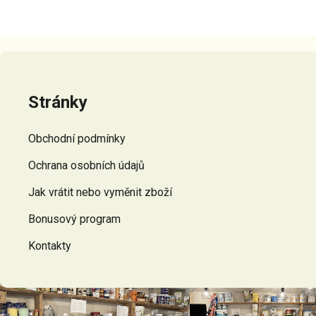
Z
á
p
Stránky
a
t
Obchodní podmínky
í
Ochrana osobních údajů
Jak vrátit nebo vyměnit zboží
Bonusový program
Kontakty