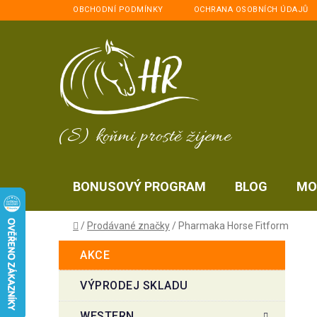
Přejít
OBCHODNÍ PODMÍNKY
OCHRANA OSOBNÍCH ÚDAJŮ
na
obsah
(S) koňmi prostě žijeme
BONUSOVÝ PROGRAM
BLOG
MO
Domů
/
Prodávané značky
/
Pharmaka Horse Fitform
P
K
Přeskočit
AKCE
a
kategorie
o
t
s
VÝPRODEJ SKLADU
e
t
g
WESTERN