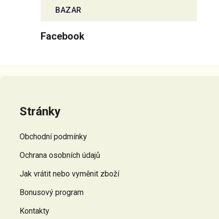
BAZAR
Facebook
Z
á
p
Stránky
a
t
Obchodní podmínky
í
Ochrana osobních údajů
Jak vrátit nebo vyměnit zboží
Bonusový program
Kontakty