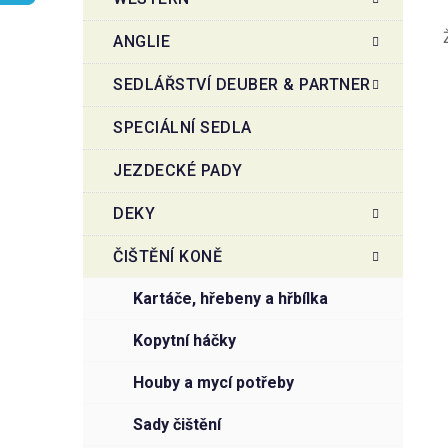
r
o
a
r
ANGLIE
i
n
e
n
SEDLÁŘSTVÍ DEUBER & PARTNER
í
SPECIÁLNÍ SEDLA
p
a
JEZDECKÉ PADY
n
e
DEKY
l
ČIŠTĚNÍ KONĚ
kartáče, hřebeny a hřbílka
kopytní háčky
houby a mycí potřeby
sady čištění