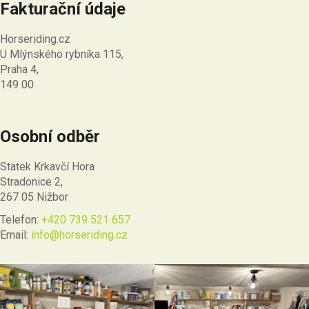
Fakturační údaje
p
i
Horseriding.cz
s
U Mlýnského rybníka 115,
u
Praha 4,
149 00
Osobní odběr
Statek Krkavčí Hora
Stradonice 2,
267 05 Nižbor
Telefon:
+420 739 521 657
Email:
info@horseriding.cz