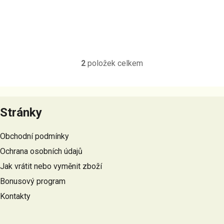
2
položek celkem
O
v
l
Z
á
á
Stránky
d
p
a
a
c
Obchodní podmínky
t
í
Ochrana osobních údajů
p
í
r
Jak vrátit nebo vyměnit zboží
v
Bonusový program
k
Kontakty
y
v
ý