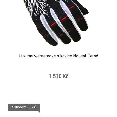
o
u
d
k
u
t
k
ů
t
ů
Luxusní westernové rukavice No leaf Černé
1 510 Kč
Skladem
(1 ks)