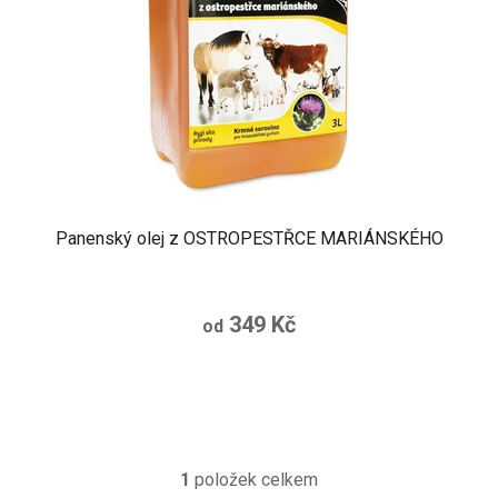
o
u
d
k
u
t
k
ů
t
ů
Panenský olej z OSTROPESTŘCE MARIÁNSKÉHO
349 Kč
od
1
položek celkem
O