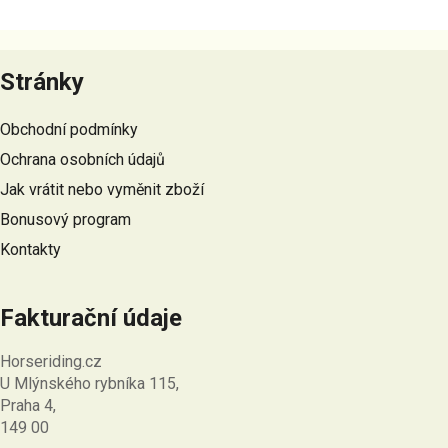
v
l
Z
á
á
Stránky
d
p
a
a
c
Obchodní podmínky
t
í
Ochrana osobních údajů
p
í
r
Jak vrátit nebo vyměnit zboží
v
Bonusový program
k
Kontakty
y
v
ý
Fakturační údaje
p
i
Horseriding.cz
s
U Mlýnského rybníka 115,
u
Praha 4,
149 00