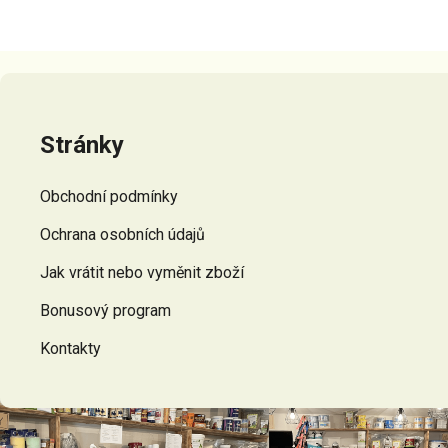
Z
á
p
Stránky
a
t
Obchodní podmínky
í
Ochrana osobních údajů
Jak vrátit nebo vyměnit zboží
Bonusový program
Kontakty