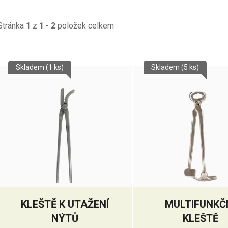
Stránka
1
z
1
-
2
položek celkem
V
Skladem
(1 ks)
Skladem
(5 ks)
ý
p
s
p
r
o
d
u
k
KLEŠTĚ K UTAŽENÍ
MULTIFUNKČ
t
NÝTŮ
KLEŠTĚ
ů