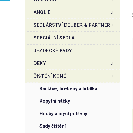
r
o
a
r
ANGLIE
i
n
e
n
SEDLÁŘSTVÍ DEUBER & PARTNER
í
SPECIÁLNÍ SEDLA
p
a
JEZDECKÉ PADY
n
i
e
DEKY
l
ČIŠTĚNÍ KONĚ
kartáče, hřebeny a hřbílka
kopytní háčky
houby a mycí potřeby
sady čištění