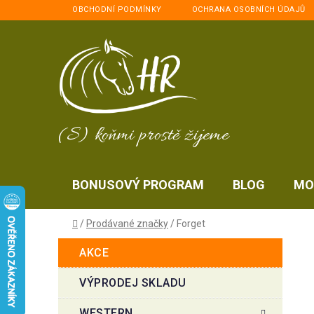
Přejít
OBCHODNÍ PODMÍNKY
OCHRANA OSOBNÍCH ÚDAJŮ
na
obsah
(S) koňmi prostě žijeme
BONUSOVÝ PROGRAM
BLOG
MO
Domů
/
Prodávané značky
/
Forget
P
K
Přeskočit
AKCE
a
kategorie
o
t
s
VÝPRODEJ SKLADU
e
t
g
WESTERN