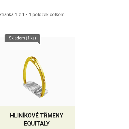
Stránka
1
z
1
-
1
položek celkem
V
Skladem
(1 ks)
ý
p
s
p
r
o
d
u
k
HLINÍKOVÉ TŘMENY
t
EQUITALY
ů