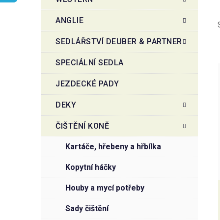
r
o
a
r
ANGLIE
i
n
e
n
SEDLÁŘSTVÍ DEUBER & PARTNER
í
SPECIÁLNÍ SEDLA
p
a
JEZDECKÉ PADY
n
i
e
DEKY
l
ČIŠTĚNÍ KONĚ
kartáče, hřebeny a hřbílka
kopytní háčky
houby a mycí potřeby
sady čištění