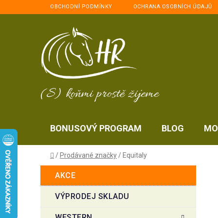
Přejít
OBCHODNÍ PODMÍNKY
OCHRANA OSOBNÍCH ÚDAJŮ
na
obsah
(S) koňmi prostě žijeme
BONUSOVÝ PROGRAM
BLOG
MO
Domů
/
Prodávané značky
/
Equitaly
P
K
Přeskočit
AKCE
a
kategorie
o
t
s
VÝPRODEJ SKLADU
e
t
g
WESTERN