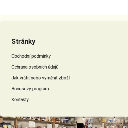
Z
á
p
Stránky
a
t
Obchodní podmínky
í
Ochrana osobních údajů
Jak vrátit nebo vyměnit zboží
Bonusový program
Kontakty